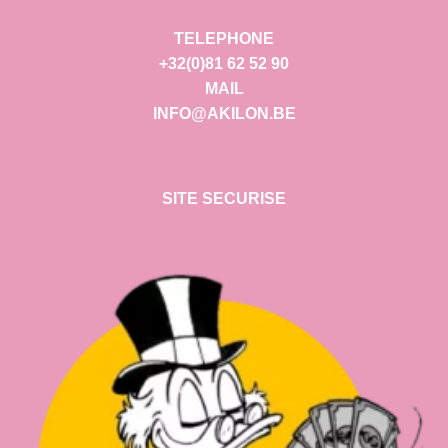
TELEPHONE
+32(0)81 62 52 90
MAIL
INFO@AKILON.BE
SITE SECURISE