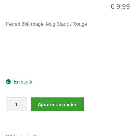
€
9,99
menu
Ouvrir
enfant
le
Notre magasin
Ferrari 308 rouge, Mug Blanc / Rouge
menu
enfant
En stock
quantité
Ajouter au panier
de
Ferrari
308
rouge,