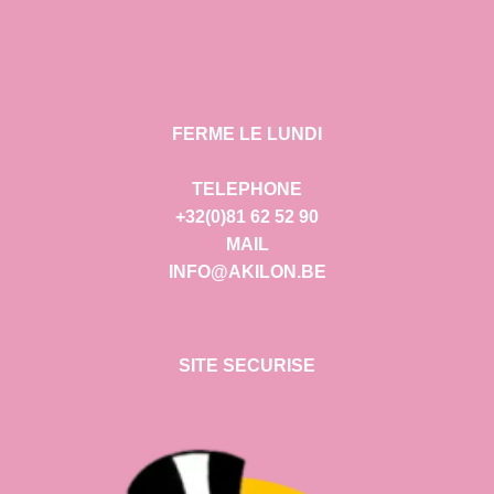
FERME LE LUNDI
TELEPHONE
+32(0)81 62 52 90
MAIL
INFO@AKILON.BE
SITE SECURISE