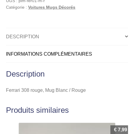
UGS :
pim-fer01-m-r
Mug
Catégorie :
Voitures Mugs Décorés
Blanc
/
Rouge
DESCRIPTION
INFORMATIONS COMPLÉMENTAIRES
Description
Ferrari 308 rouge, Mug Blanc / Rouge
Produits similaires
€
7,99