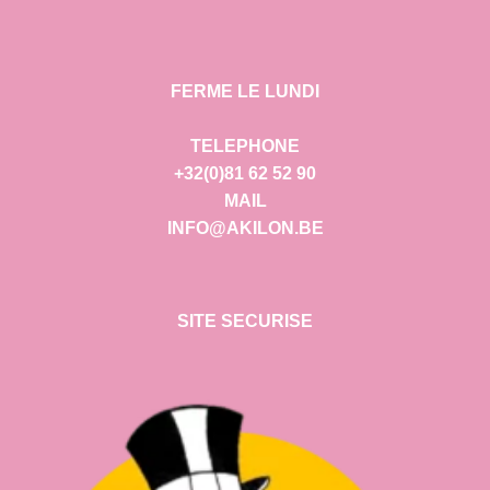
FERME LE LUNDI
TELEPHONE
+32(0)81 62 52 90
MAIL
INFO@AKILON.BE
SITE SECURISE