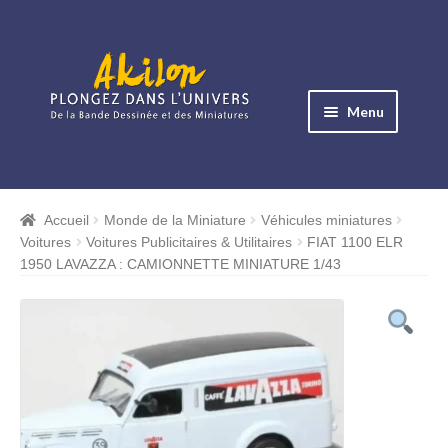
Aller
Aller
à
au
Menu
la
contenu
navigation
Ouvrir
le
Albums BD
menu
Accueil
Monde de la Miniature
Véhicules miniatures
Ouvrir
enfant
Voitures
Voitures Publicitaires & Utilitaires
FIAT 1100 ELR
le
Objets BD
1950 LAVAZZA : CAMIONNETTE MINIATURE 1/43
menu
Ouvrir
enfant
le
Images BD
menu
Ouvrir
enfant
le
Miniatures
menu
Ouvrir
enfant