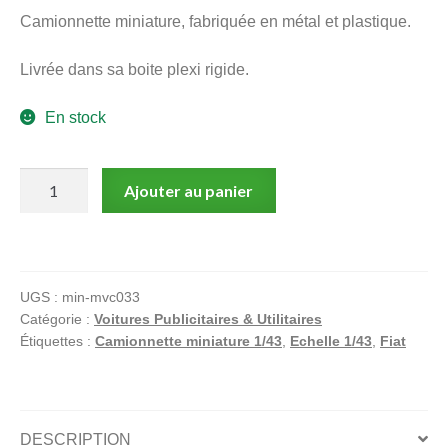
Camionnette miniature, fabriquée en métal et plastique.
Livrée dans sa boite plexi rigide.
En stock
quantité
Ajouter au panier
de
Fiat
1100
ELR
UGS :
min-mvc033
1950
Catégorie :
Voitures Publicitaires & Utilitaires
Lavazza
Étiquettes :
Camionnette miniature 1/43
,
Echelle 1/43
,
Fiat
:
Camionnette
miniature
1/43
DESCRIPTION