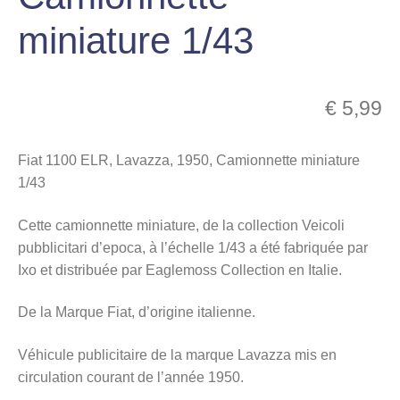
menu
miniature 1/43
Ouvrir
enfant
le
Notre magasin
menu
enfant
€
5,99
Fiat 1100 ELR, Lavazza, 1950, Camionnette miniature
1/43
Cette camionnette miniature, de la collection Veicoli
pubblicitari d’epoca, à l’échelle 1/43 a été fabriquée par
Ixo et distribuée par Eaglemoss Collection en Italie.
De la Marque Fiat, d’origine italienne.
Véhicule publicitaire de la marque Lavazza mis en
circulation courant de l’année 1950.