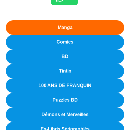
Manga
Comics
BD
Tintin
100 ANS DE FRANQUIN
Puzzles BD
Démons et Merveilles
Ex-Libris Sérigraphiés