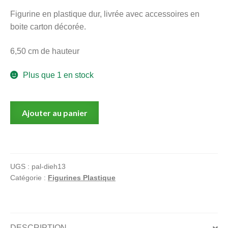
menu
Figurine en plastique dur, livrée avec accessoires en
Ouvrir
enfant
boite carton décorée.
le
Notre magasin
menu
6,50 cm de hauteur
enfant
Plus que 1 en stock
quantité
Ajouter au panier
de
Figurine
PAL
Z,
UGS :
pal-dieh13
Die
Catégorie :
Figurines Plastique
Hard,
Modèle
12,
"Ho-
DESCRIPTION