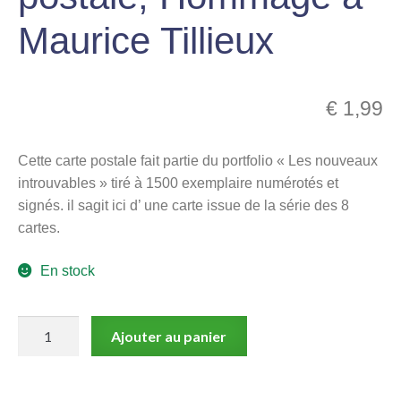
menu
Maurice Tillieux
Ouvrir
enfant
le
Notre magasin
menu
enfant
€
1,99
Cette carte postale fait partie du portfolio « Les nouveaux
introuvables » tiré à 1500 exemplaire numérotés et
signés. il sagit ici d’ une carte issue de la série des 8
cartes.
En stock
quantité
Ajouter au panier
de
Floc'h,
Les