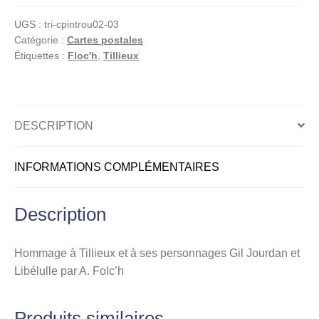
nouveaux
UGS :
tri-cpintrou02-03
introuvables,
Catégorie :
Cartes postales
Carte
Étiquettes :
Floc'h
,
Tillieux
postale,
Hommage
à
Maurice
DESCRIPTION
Tillieux
INFORMATIONS COMPLÉMENTAIRES
Description
Hommage à Tillieux et à ses personnages Gil Jourdan et
Libélulle par A. Folc’h
Produits similaires