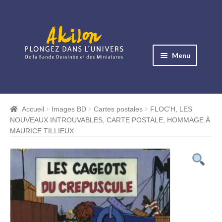
Aller
Aller
à
au
Menu
la
contenu
navigation
Ouvrir
le
Albums BD
menu
Accueil
Images BD
Cartes postales
FLOC’H, LES
Ouvrir
enfant
NOUVEAUX INTROUVABLES, CARTE POSTALE, HOMMAGE À
le
Objets BD
MAURICE TILLIEUX
menu
Ouvrir
enfant
le
Images BD
menu
Ouvrir
enfant
le
Miniatures
menu
Ouvrir
enfant