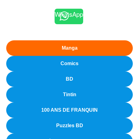
WhatsApp
Manga
Comics
BD
Tintin
100 ANS DE FRANQUIN
Puzzles BD