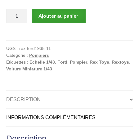
quantité
Ajouter au panier
de
Ford
Sedan
Coupé
UGS :
rex-ford1935-11
2
Catégorie :
Pompiers
portes
Étiquettes :
Echelle 1/43
,
Ford
,
Pompier
,
Rex Toys
,
Rextoys
,
1935
Voiture Miniature 1/43
Pompier
1/43
DESCRIPTION
INFORMATIONS COMPLÉMENTAIRES
Description