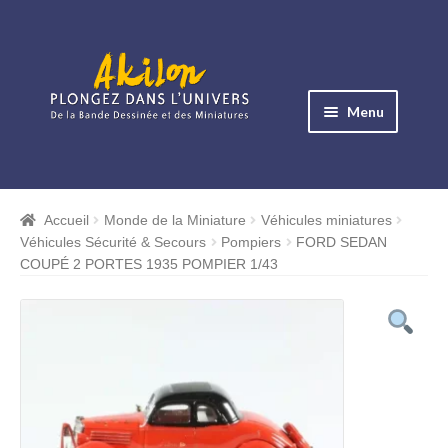
Aller
Aller
à
au
Menu
la
contenu
navigation
Ouvrir
le
Albums BD
menu
Accueil
Monde de la Miniature
Véhicules miniatures
Ouvrir
enfant
Véhicules Sécurité & Secours
Pompiers
FORD SEDAN
le
Objets BD
COUPÉ 2 PORTES 1935 POMPIER 1/43
menu
Ouvrir
enfant
le
Images BD
menu
Ouvrir
enfant
le
Miniatures
menu
Ouvrir
enfant