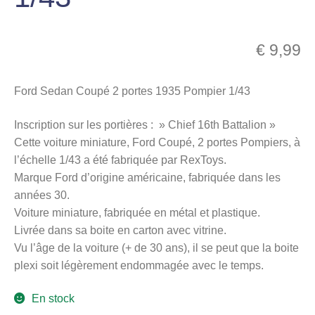
menu
Ouvrir
enfant
le
€
9,99
Notre magasin
menu
enfant
Ford Sedan Coupé 2 portes 1935 Pompier 1/43
Inscription sur les portières : » Chief 16th Battalion »
Cette voiture miniature, Ford Coupé, 2 portes Pompiers, à
l’échelle 1/43 a été fabriquée par RexToys.
Marque Ford d’origine américaine, fabriquée dans les
années 30.
Voiture miniature, fabriquée en métal et plastique.
Livrée dans sa boite en carton avec vitrine.
Vu l’âge de la voiture (+ de 30 ans), il se peut que la boite
plexi soit légèrement endommagée avec le temps.
En stock