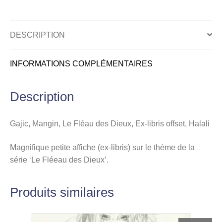
Ex-
libris
offset,
DESCRIPTION
Halali
INFORMATIONS COMPLÉMENTAIRES
Description
Gajic, Mangin, Le Fléau des Dieux, Ex-libris offset, Halali
Magnifique petite affiche (ex-libris) sur le thème de la
série ‘Le Fléeau des Dieux’.
Produits similaires