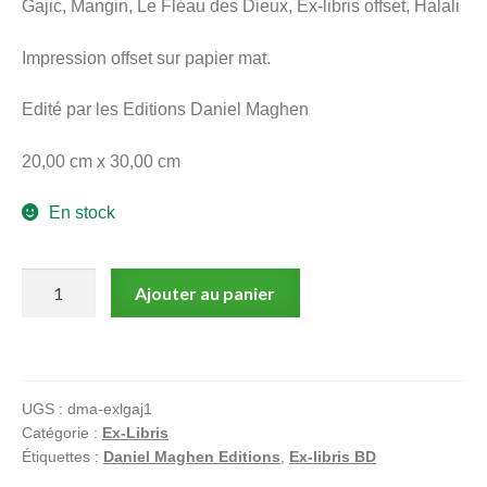
Gajic, Mangin, Le Fléau des Dieux, Ex-libris offset, Halali
menu
Ouvrir
enfant
Impression offset sur papier mat.
le
Notre magasin
menu
Edité par les Editions Daniel Maghen
enfant
20,00 cm x 30,00 cm
En stock
quantité
Ajouter au panier
de
Gajic,
Mangin,
Le
UGS :
dma-exlgaj1
Fléau
Catégorie :
Ex-Libris
des
Étiquettes :
Daniel Maghen Editions
,
Ex-libris BD
Dieux,