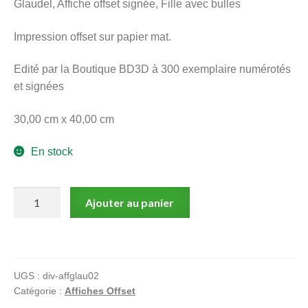
Glaudel, Affiche offset signée, Fille avec bulles
menu
Ouvrir
enfant
Impression offset sur papier mat.
le
Notre magasin
menu
Edité par la Boutique BD3D à 300 exemplaire numérotés
enfant
et signées
30,00 cm x 40,00 cm
En stock
quantité
Ajouter au panier
de
Glaudel,
Affiche
offset
UGS :
div-affglau02
signée,
Catégorie :
Affiches Offset
Fille