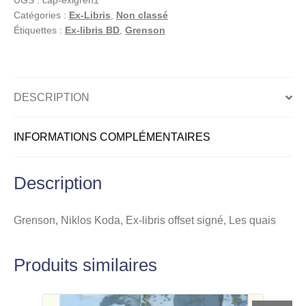
UGS :
cap-exlgren1
Ex-
Catégories :
Ex-Libris
,
Non classé
libris
Étiquettes :
Ex-libris BD
,
Grenson
offset
signé,
Les
quais
DESCRIPTION
INFORMATIONS COMPLÉMENTAIRES
Description
Grenson, Niklos Koda, Ex-libris offset signé, Les quais
Produits similaires