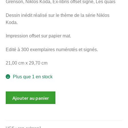
Grenson, Niklos Koda, Ex-libris offset signé, Les quais
menu
Ouvrir
enfant
Dessin inédit réalisé sur le thème de la série Niklos
le
Notre magasin
Koda.
menu
enfant
Impression offset sur papier mat.
Edité à 300 exemplaires numérotés et signés.
21,00 cm x 29,70 cm
Plus que 1 en stock
quantité
Ajouter au panier
de
Grenson,
Niklos
Koda,