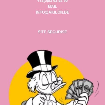
+32(0)81 62 52 90
MAIL
INFO@AKILON.BE
SITE SECURISE