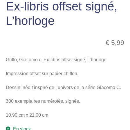
Ex-libris offset signé,
menu
Ouvrir
enfant
L’horloge
le
Notre magasin
menu
enfant
€
5,99
Griffo, Giacomo c, Ex-libris offset signé, L’horloge
Impression offset sur papier chiffon.
Dessin inédit inspiré de l’univers de la série Giacomo C.
300 exemplaires numérotés, signés.
10,90 cm x 21,00 cm
En stock