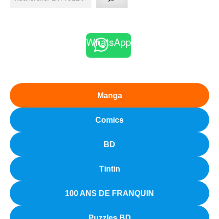
WhatsApp
Manga
Comics
BD
Tintin
100 ANS DE FRANQUIN
Puzzles BD