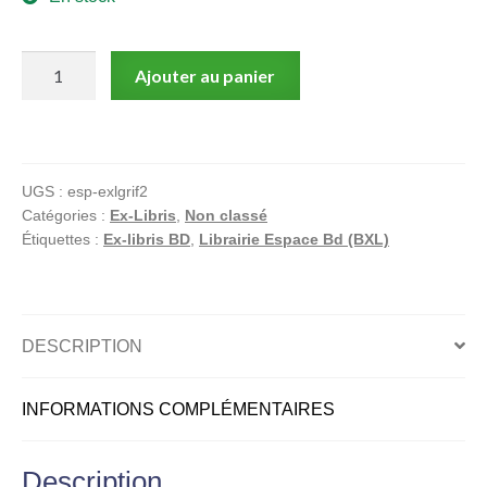
quantité
Ajouter au panier
de
Griffo,
Giacomo
c,
UGS :
esp-exlgrif2
Ex-
Catégories :
Ex-Libris
,
Non classé
libris
Étiquettes :
Ex-libris BD
,
Librairie Espace Bd (BXL)
offset
signé,
L'horloge
DESCRIPTION
INFORMATIONS COMPLÉMENTAIRES
Description