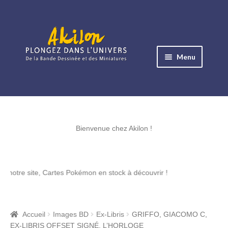
Aller
Aller
à
au
Menu
la
contenu
navigation
Ouvrir
le
Albums BD
menu
Ouvrir
enfant
le
Bienvenue chez Akilon !
Objets BD
menu
Ouvrir
enfant
le
Images BD
ite, Cartes Pokémon en stock à découvrir !
menu
Ouvrir
enfant
le
Miniatures
menu
Accueil
Images BD
Ex-Libris
GRIFFO, GIACOMO C,
Ouvrir
enfant
EX-LIBRIS OFFSET SIGNÉ, L’HORLOGE