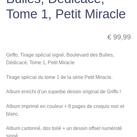
menu
Tome 1, Petit Miracle
Ouvrir
enfant
le
Notre magasin
menu
enfant
€
99,99
Griffo, Tirage spécial signé, Boulevard des Bulles,
Dédicacé, Tome 1, Petit Miracle
Tirage spécial du tome 1 de la série Petit Miracle.
Album enrichi d’un superbe dessin original de Griffo !
Album imprimé en couleur + 8 pages de croquis noir et
blanc.
Album cartonné, dos toilé + un dessin offset numéroté
signé.