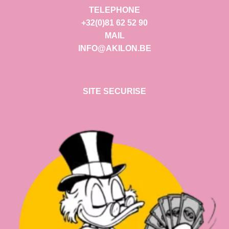
TELEPHONE
+32(0)81 62 52 90
MAIL
INFO@AKILON.BE
SITE SECURISE