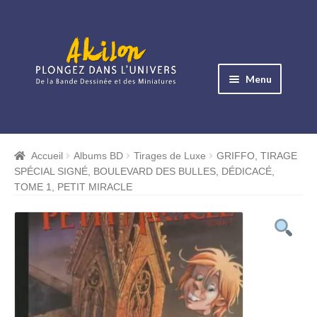
Aller
Aller
à
au
Menu
la
contenu
navigation
Ouvrir
le
Albums BD
menu
Accueil
Albums BD
Tirages de Luxe
GRIFFO, TIRAGE
Ouvrir
enfant
SPÉCIAL SIGNÉ, BOULEVARD DES BULLES, DÉDICACÉ,
le
Objets BD
TOME 1, PETIT MIRACLE
menu
Ouvrir
enfant
le
Images BD
menu
Ouvrir
enfant
le
Miniatures
menu
Ouvrir
enfant