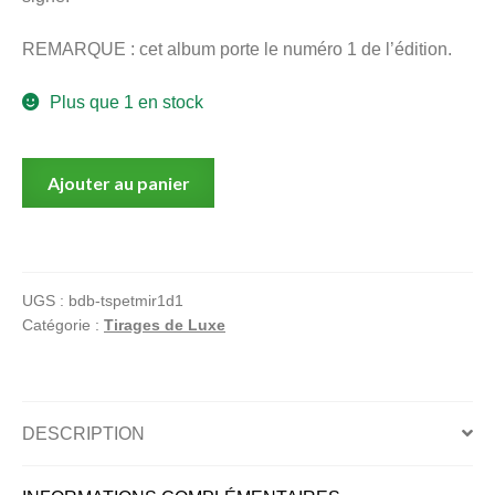
REMARQUE : cet album porte le numéro 1 de l’édition.
Plus que 1 en stock
quantité
Ajouter au panier
de
Griffo,
Tirage
spécial
UGS :
bdb-tspetmir1d1
signé,
Catégorie :
Tirages de Luxe
Boulevard
des
Bulles,
Dédicacé,
DESCRIPTION
Tome
1,