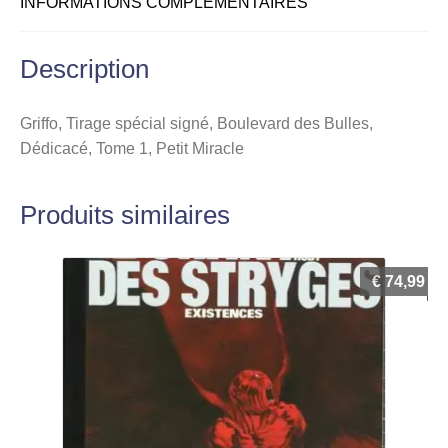
INFORMATIONS COMPLÉMENTAIRES
Petit
Miracle
Description
Griffo, Tirage spécial signé, Boulevard des Bulles,
Dédicacé, Tome 1, Petit Miracle
Produits similaires
€
74,99