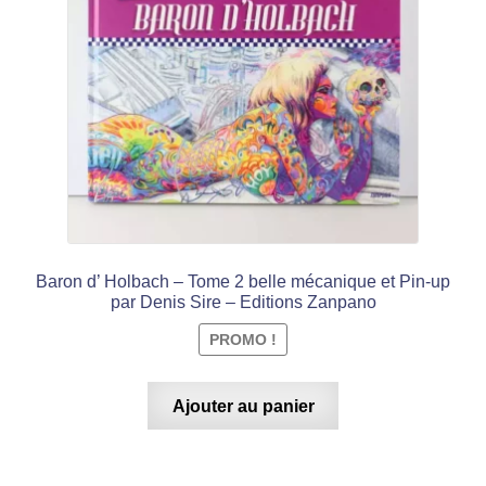
€ 32,99.
€ 19,99.
Baron d’ Holbach – Tome 2 belle mécanique et Pin-up
par Denis Sire – Editions Zanpano
PROMO !
Ajouter au panier