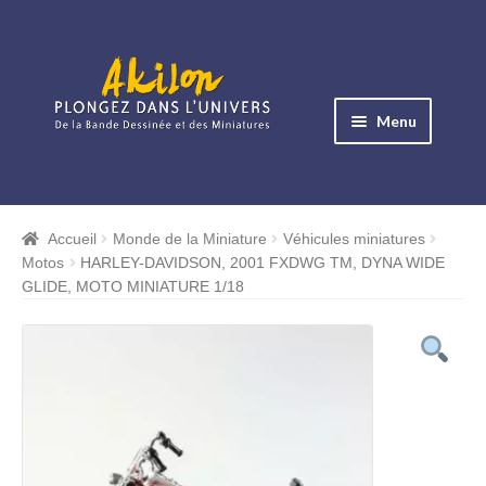
Aller
Aller
à
au
Menu
la
contenu
navigation
Ouvrir
le
Albums BD
menu
Accueil
Monde de la Miniature
Véhicules miniatures
Ouvrir
enfant
Motos
HARLEY-DAVIDSON, 2001 FXDWG TM, DYNA WIDE
le
Objets BD
GLIDE, MOTO MINIATURE 1/18
menu
Ouvrir
enfant
le
Images BD
menu
Ouvrir
enfant
le
Miniatures
menu
Ouvrir
enfant