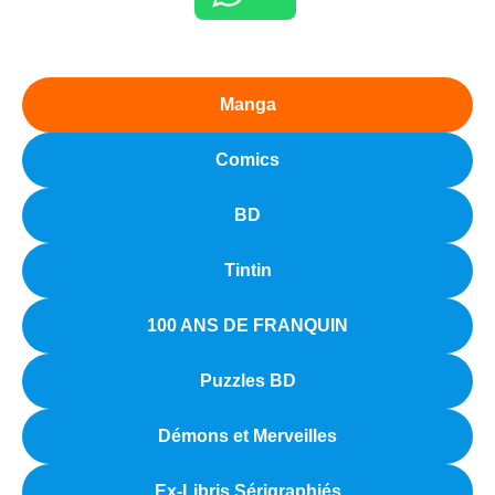
Manga
Comics
BD
Tintin
100 ANS DE FRANQUIN
Puzzles BD
Démons et Merveilles
Ex-Libris Sérigraphiés