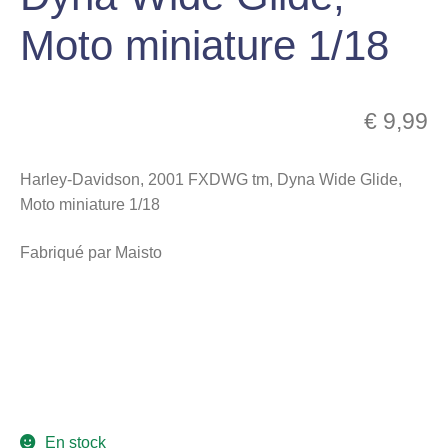
menu
Moto miniature 1/18
Ouvrir
enfant
le
Notre magasin
menu
enfant
€
9,99
Harley-Davidson, 2001 FXDWG tm, Dyna Wide Glide,
Moto miniature 1/18
Fabriqué par Maisto
En stock