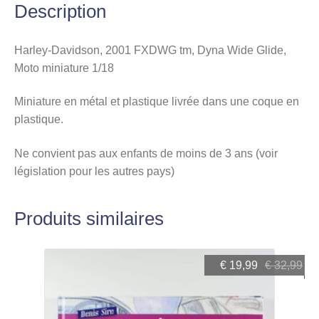
Description
Harley-Davidson, 2001 FXDWG tm, Dyna Wide Glide,
Moto miniature 1/18
Miniature en métal et plastique livrée dans une coque en
plastique.
Ne convient pas aux enfants de moins de 3 ans (voir
législation pour les autres pays)
Produits similaires
Le
Le
€
19,99
€
32,99
prix
prix
initial
actuel
était :
est :