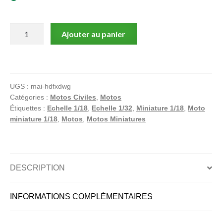
quantité
Ajouter au panier
de
Harley-
Davidson,
2001
UGS :
mai-hdfxdwg
FXDWG
Catégories :
Motos Civiles
,
Motos
tm,
Étiquettes :
Echelle 1/18
,
Echelle 1/32
,
Miniature 1/18
,
Moto
Dyna
miniature 1/18
,
Motos
,
Motos Miniatures
Wide
Glide,
Moto
miniature
DESCRIPTION
1/18
INFORMATIONS COMPLÉMENTAIRES