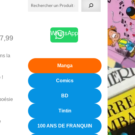
WhatsApp
7,99
ns la
Manga
 !
Comics
BD
poésie
Tintin
e
100 ANS DE FRANQUIN