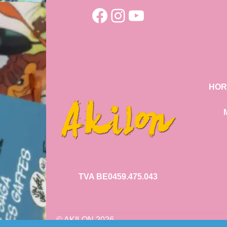
Facebook
Instagram
YouTube
HOR
TVA BE0459.475.043
© AKILON 2026