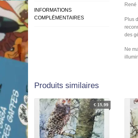
René H
INFORMATIONS
COMPLÉMENTAIRES
Plus d
reconn
des gé
Ne man
illumi
Produits similaires
€
15,99