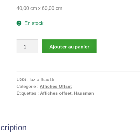
40,00 cm x 60,00 cm
En stock
quantité
Ajouter au panier
de
Hausman,
Affiche
Offset,
UGS :
luz-affhau15
Le
Catégorie :
Affiches Offset
grizzly
Étiquettes :
Affiches offset
,
Hausman
cription