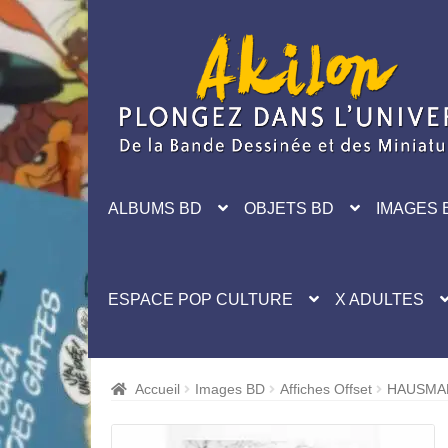
Aller
Aller
à
au
la
contenu
navigation
ALBUMS BD
OBJETS BD
IMAGES 
ESPACE POP CULTURE
X ADULTES
Accueil
Images BD
Affiches Offset
HAUSMAN