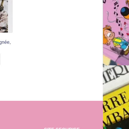
gnée,