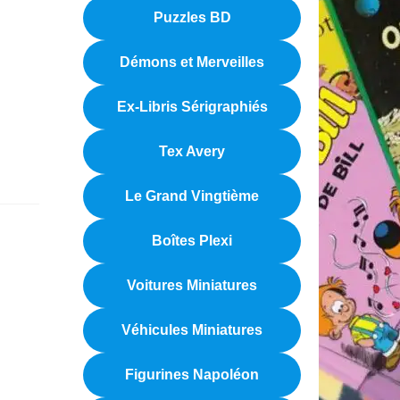
Puzzles BD
Démons et Merveilles
Ex-Libris Sérigraphiés
Tex Avery
Le Grand Vingtième
Boîtes Plexi
Voitures Miniatures
Véhicules Miniatures
Figurines Napoléon