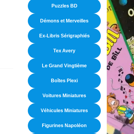
Puzzles BD
Démons et Merveilles
Ex-Libris Sérigraphiés
Tex Avery
Le Grand Vingtième
Boîtes Plexi
Voitures Miniatures
Véhicules Miniatures
Figurines Napoléon