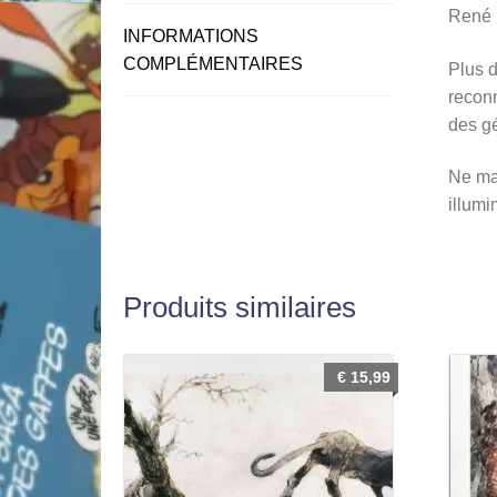
René H
INFORMATIONS
COMPLÉMENTAIRES
Plus d
reconn
des gé
Ne man
illumi
Produits similaires
€
15,99