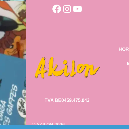
Facebook
Instagram
YouTube
HOR
TVA BE0459.475.043
© AKILON 2026