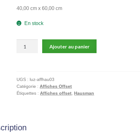
40,00 cm x 60,00 cm
En stock
quantité
Ajouter au panier
de
Hausman,
Affiche
Offset,
UGS :
luz-affhau03
Le
Catégorie :
Affiches Offset
renne
Étiquettes :
Affiches offset
,
Hausman
cription