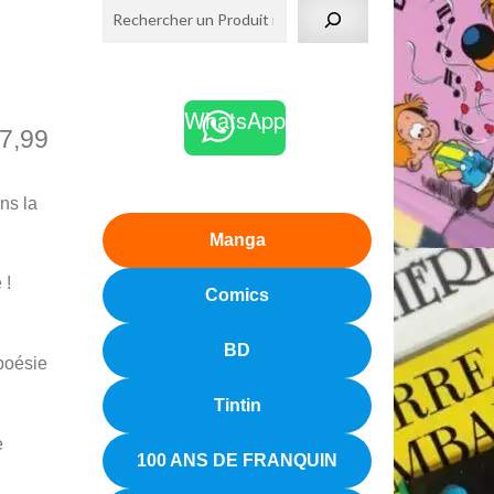
WhatsApp
7,99
ns la
Manga
 !
Comics
BD
poésie
Tintin
e
100 ANS DE FRANQUIN