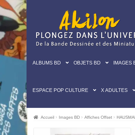
Aller
Aller
à
au
la
contenu
navigation
ALBUMS BD
OBJETS BD
IMAGES 
ESPACE POP CULTURE
X ADULTES
Accueil
Images BD
Affiches Offset
HAUSMAN