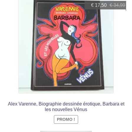
Le
Le
€
17,50
€
34,99
prix
prix
initial
actuel
était :
est :
€ 34,99.
€ 17,50.
Alex Varenne, Biographie dessinée érotique, Barbara et
les nouvelles Vénus
PROMO !