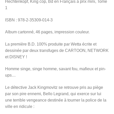
Hechtenkopf, King cop, Bd en Français à prix mini, Tome
menu
1
Ouvrir
enfant
le
Notre magasin
ISBN : 978-2-35309-014-3
menu
enfant
Album cartonné, 46 pages, impression couleur.
La première B.D. 100% produite par Wetta écrite et
dessinée par deux transfuges de CARTOON, NETWORK
et DISNEY !
Homme singe, singe homme, savant fou, mafieux et pin-
ups…
Le détective Jack Kingmovitz se retrouve pris au piège
par son pire ennemi, Bello Legrand, qui exerce sur lui
une terrible vengeance destinée à tourner la police de la
ville en ridicule :