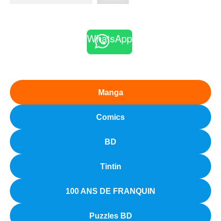
WhatsApp
Manga
Comics
BD
Tintin
100 ANS DE FRANQUIN
Puzzles BD