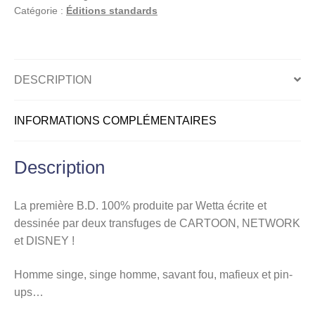
Bd
Catégorie :
Éditions standards
en
Français
à
prix
DESCRIPTION
mini,
Tome
INFORMATIONS COMPLÉMENTAIRES
1
Description
La première B.D. 100% produite par Wetta écrite et
dessinée par deux transfuges de CARTOON, NETWORK
et DISNEY !
Homme singe, singe homme, savant fou, mafieux et pin-
ups…