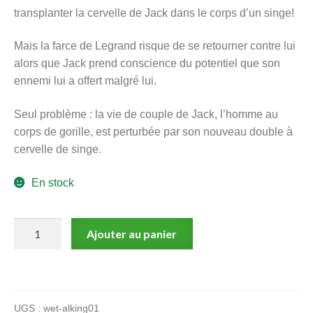
transplanter la cervelle de Jack dans le corps d’un singe!
Mais la farce de Legrand risque de se retourner contre lui
alors que Jack prend conscience du potentiel que son
ennemi lui a offert malgré lui.
Seul problème : la vie de couple de Jack, l’homme au
corps de gorille, est perturbée par son nouveau double à
cervelle de singe.
En stock
quantité
Ajouter au panier
de
Hechtenkopf,
King
cop,
UGS :
wet-alking01