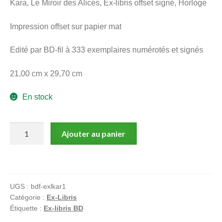
Kara, Le Miroir des Alices, Ex-libris offset signé, Horloge
menu
Ouvrir
enfant
Impression offset sur papier mat
le
Notre magasin
menu
Edité par BD-fil à 333 exemplaires numérotés et signés
enfant
21,00 cm x 29,70 cm
En stock
quantité
Ajouter au panier
de
Kara,
Le
Miroir
UGS :
bdf-exlkar1
des
Catégorie :
Ex-Libris
Alices,
Étiquette :
Ex-libris BD
Ex-