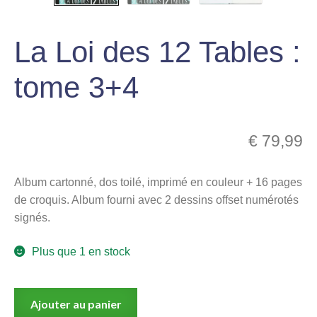
menu
Ouvrir
enfant
La Loi des 12 Tables :
le
Notre magasin
menu
tome 3+4
enfant
€
79,99
Album cartonné, dos toilé, imprimé en couleur + 16 pages
de croquis. Album fourni avec 2 dessins offset numérotés
signés.
Plus que 1 en stock
quantité
Ajouter au panier
de