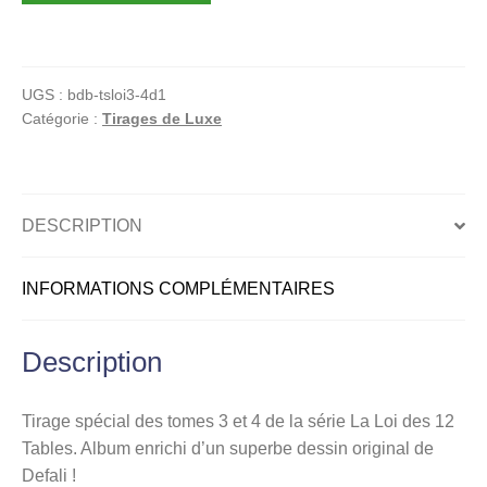
La
Loi
des
UGS :
bdb-tsloi3-4d1
12
Catégorie :
Tirages de Luxe
Tables
:
tome
3+4
DESCRIPTION
INFORMATIONS COMPLÉMENTAIRES
Description
Tirage spécial des tomes 3 et 4 de la série La Loi des 12
Tables. Album enrichi d’un superbe dessin original de
Defali !