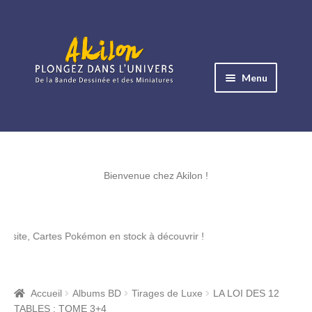
Aller
Aller
à
au
Menu
la
contenu
navigation
Ouvrir
le
Albums BD
menu
Ouvrir
enfant
le
Bienvenue chez Akilon !
Objets BD
menu
Ouvrir
enfant
le
Images BD
 Cartes Pokémon en stock à découvrir !
menu
Ouvrir
enfant
le
Miniatures
menu
Accueil
Albums BD
Tirages de Luxe
LA LOI DES 12
Ouvrir
enfant
TABLES : TOME 3+4