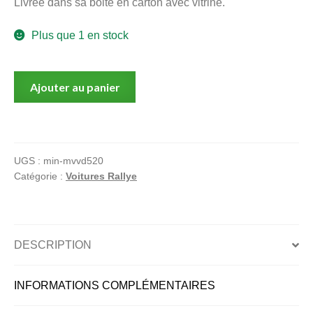
Livrée dans sa boite en carton avec vitrine.
menu
Ouvrir
enfant
Plus que 1 en stock
le
Notre magasin
menu
quantité
enfant
Ajouter au panier
de
Land
Rover
avec
UGS :
min-mvvd520
mini
Catégorie :
Voitures Rallye
1/43
DESCRIPTION
INFORMATIONS COMPLÉMENTAIRES