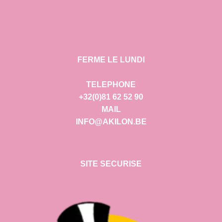
FERME LE LUNDI
TELEPHONE
+32(0)81 62 52 90
MAIL
INFO@AKILON.BE
SITE SECURISE