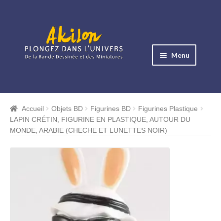
Aller
Aller
à
au
Menu
la
contenu
navigation
Ouvrir
le
Albums BD
menu
Accueil
Objets BD
Figurines BD
Figurines Plastique
Ouvrir
enfant
LAPIN CRÉTIN, FIGURINE EN PLASTIQUE, AUTOUR DU
le
Objets BD
MONDE, ARABIE (CHECHE ET LUNETTES NOIR)
menu
Ouvrir
enfant
le
Images BD
menu
Ouvrir
enfant
le
Miniatures
menu
Ouvrir
enfant