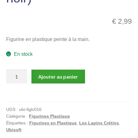
menu
Ouvrir
enfant
le
€
2,99
Notre magasin
menu
enfant
Figurine en plastique peinte à la main.
En stock
quantité
Ajouter au panier
de
Lapin
Crétin,
Figurine
UGS :
ubi-figlc016
en
Catégorie :
Figurines Plastique
plastique,
Étiquettes :
Figurines en Plastique
,
Les Lapins Crétins
,
Autour
Ubisoft
du