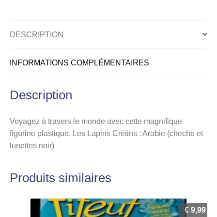
Monde,
Arabie
(cheche
DESCRIPTION
et
lunettes
INFORMATIONS COMPLÉMENTAIRES
noir)
Description
Voyagez à travers le monde avec cette magnifique
figurine plastique, Les Lapins Crétins : Arabie (cheche et
lunettes noir)
Produits similaires
€
9,99