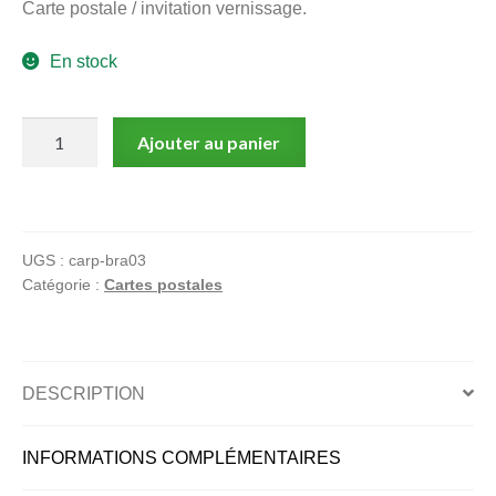
Carte postale / invitation vernissage.
menu
Ouvrir
enfant
En stock
le
Notre magasin
menu
enfant
quantité
Ajouter au panier
de
Le
chemin
des
UGS :
carp-bra03
merles
Catégorie :
Cartes postales
DESCRIPTION
INFORMATIONS COMPLÉMENTAIRES