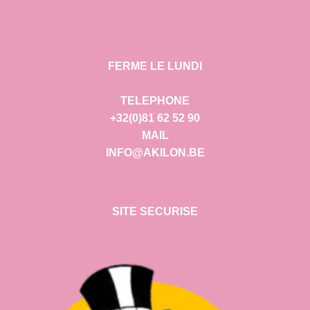
FERME LE LUNDI
TELEPHONE
+32(0)81 62 52 90
MAIL
INFO@AKILON.BE
SITE SECURISE