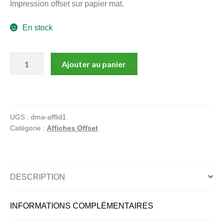
Impression offset sur papier mat.
menu
Ouvrir
enfant
En stock
le
Notre magasin
menu
enfant
quantité
Ajouter au panier
de
Le
grand
incendie
UGS :
dma-afflid1
Catégorie :
Affiches Offset
DESCRIPTION
INFORMATIONS COMPLÉMENTAIRES