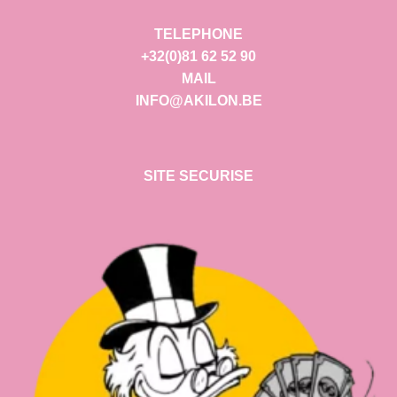
TELEPHONE
+32(0)81 62 52 90
MAIL
INFO@AKILON.BE
SITE SECURISE