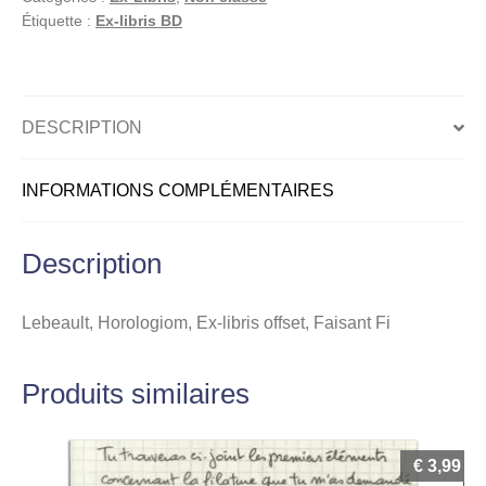
offset,
Étiquette :
Ex-libris BD
Faisant
Fi
DESCRIPTION
INFORMATIONS COMPLÉMENTAIRES
Description
Lebeault, Horologiom, Ex-libris offset, Faisant Fi
Produits similaires
€
3,99