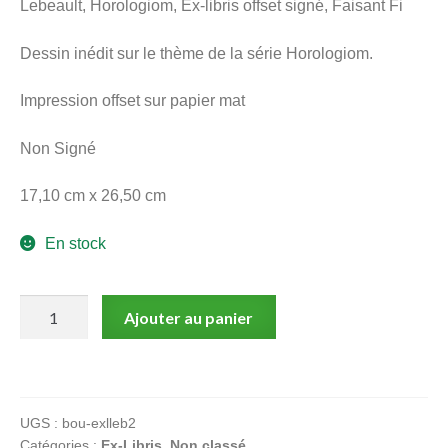
Lebeault, Horologiom, Ex-libris offset signé, Faisant Fi
menu
Ouvrir
enfant
Dessin inédit sur le thème de la série Horologiom.
le
Notre magasin
menu
Impression offset sur papier mat
enfant
Non Signé
17,10 cm x 26,50 cm
En stock
quantité
Ajouter au panier
de
Lebeault,
Horologiom,
Ex-
UGS :
bou-exlleb2
libris
Catégories :
Ex-Libris
,
Non classé