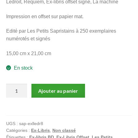
Ledroit, Requiem, Ex-libris offset signé, La machine
menu
Ouvrir
enfant
Impression en offset sur papier mat.
le
Notre magasin
menu
Edité par Les Petits Sapristains à 250 exemplaires
enfant
numérotés et signés
15,00 cm x 21,00 cm
En stock
quantité
Ajouter au panier
de
Ledroit,
Requiem,
Ex-
UGS :
sap-exlledr8
libris
Catégories :
Ex-Libris
,
Non classé
offset
Étiquettes :
Ex-libris BD
,
Ex-Libris Offset
,
Les Petits