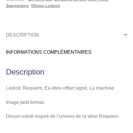
signé,
Sapristains
,
Olivier Ledroit
La
machine
DESCRIPTION
INFORMATIONS COMPLÉMENTAIRES
Description
Ledroit, Requiem, Ex-libris offset signé, La machine
Image petit format.
Dessin inédit inspiré de l’univers de la série Requiem.