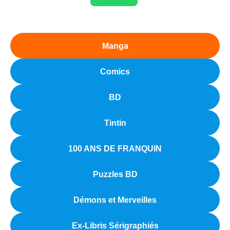
Manga
Comics
BD
Tintin
100 ANS DE FRANQUIN
Puzzles BD
Démons et Merveilles
Ex-Libris Sérigraphiés