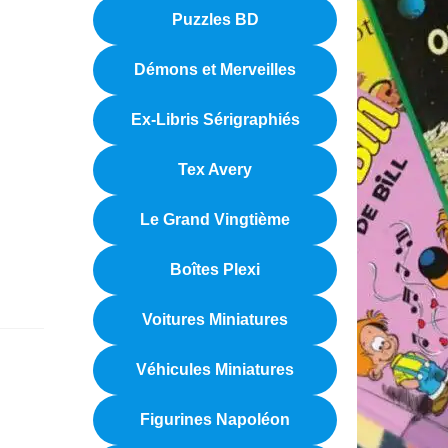
Puzzles BD
Démons et Merveilles
Ex-Libris Sérigraphiés
Tex Avery
Le Grand Vingtième
Boîtes Plexi
Voitures Miniatures
Véhicules Miniatures
Figurines Napoléon