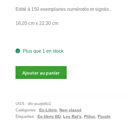
Edité à 150 exemplaires numérotés et signés.
16,20 cm x 22,30 cm
Plus que 1 en stock
quantité
Ajouter au panier
de
Les
rat's,
Ptiluc,
UGS :
div-puzptilu1
Pacush
Catégories :
Ex-Libris
,
Non classé
Blues,
Étiquettes :
Ex-libris BD
,
Les Rat's
,
Ptiluc
,
Puzzle
Les
Rats,