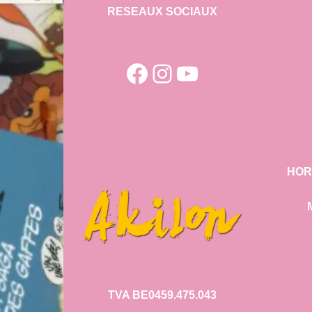
RESEAUX SOCIAUX
Facebook
Instagram
YouTube
HOR
TVA BE0459.475.043