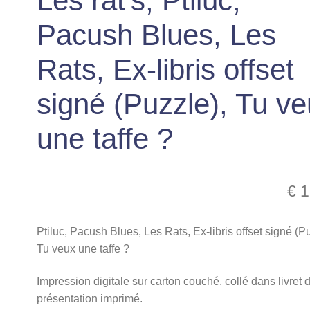
Les rat’s, Ptiluc,
Pacush Blues, Les
Rats, Ex-libris offset
signé (Puzzle), Tu v
une taffe ?
€
1
Ptiluc, Pacush Blues, Les Rats, Ex-libris offset signé (P
Tu veux une taffe ?
Impression digitale sur carton couché, collé dans livret 
présentation imprimé.