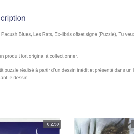
Ex-
libris
cription
offset
signé
(Puzzle),
, Pacush Blues, Les Rats, Ex-libris offset signé (Puzzle), Tu ve
Tu
veux
un produit fort original à collectionner.
une
taffe
it puzzle réalisé à partir d’un dessin inédit et présenté dans un l
?
ant le dessin.
€
2,50