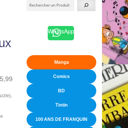
WhatsApp
eux
Manga
Comics
5,99
BD
uzzle),
Tintin
de
100 ANS DE FRANQUIN