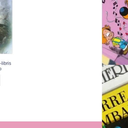
-libris
o