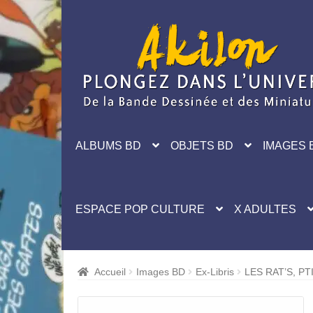
Aller
Aller
à
au
la
contenu
navigation
ALBUMS BD
OBJETS BD
IMAGES 
ESPACE POP CULTURE
X ADULTES
Accueil
Images BD
Ex-Libris
LES RAT’S, P