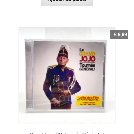
€
9,99