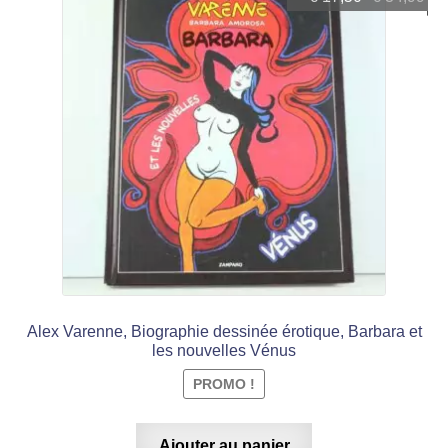
prix
prix
initial
actuel
était :
est :
€ 34,99.
€ 17,50.
Alex Varenne, Biographie dessinée érotique, Barbara et
les nouvelles Vénus
PROMO !
Ajouter au panier