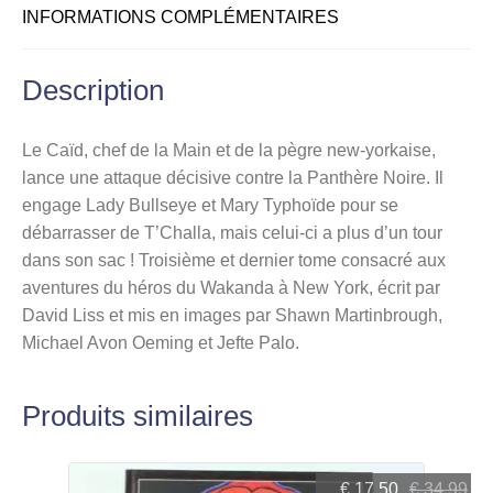
INFORMATIONS COMPLÉMENTAIRES
Description
Le Caïd, chef de la Main et de la pègre new-yorkaise,
lance une attaque décisive contre la Panthère Noire. Il
engage Lady Bullseye et Mary Typhoïde pour se
débarrasser de T’Challa, mais celui-ci a plus d’un tour
dans son sac ! Troisième et dernier tome consacré aux
aventures du héros du Wakanda à New York, écrit par
David Liss et mis en images par Shawn Martinbrough,
Michael Avon Oeming et Jefte Palo.
Produits similaires
Le
Le
€
17,50
€
34,99