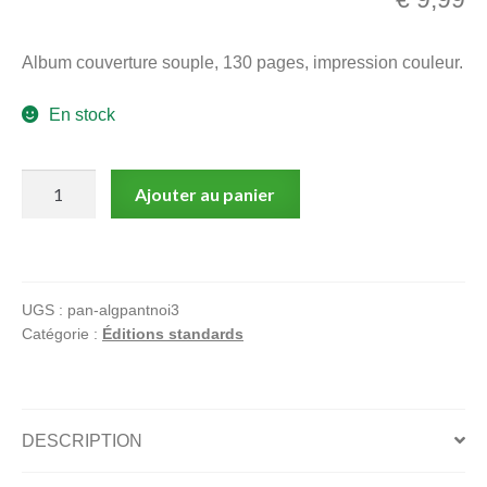
menu
Ouvrir
enfant
Album couverture souple, 130 pages, impression couleur.
le
Notre magasin
menu
En stock
enfant
quantité
Ajouter au panier
de
L'homme
le
plus
UGS :
pan-algpantnoi3
dangereux
Catégorie :
Éditions standards
du
monde
DESCRIPTION