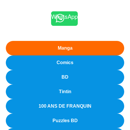
WhatsApp
Manga
Comics
BD
Tintin
100 ANS DE FRANQUIN
Puzzles BD