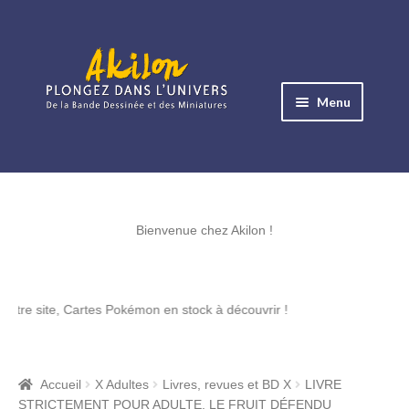
Aller
Aller
à
au
Menu
la
contenu
navigation
Ouvrir
le
Albums BD
menu
Ouvrir
enfant
le
Bienvenue chez Akilon !
Objets BD
menu
Ouvrir
enfant
le
Images BD
, Cartes Pokémon en stock à découvrir !
menu
Ouvrir
enfant
le
Miniatures
menu
Accueil
X Adultes
Livres, revues et BD X
LIVRE
Ouvrir
enfant
STRICTEMENT POUR ADULTE, LE FRUIT DÉFENDU