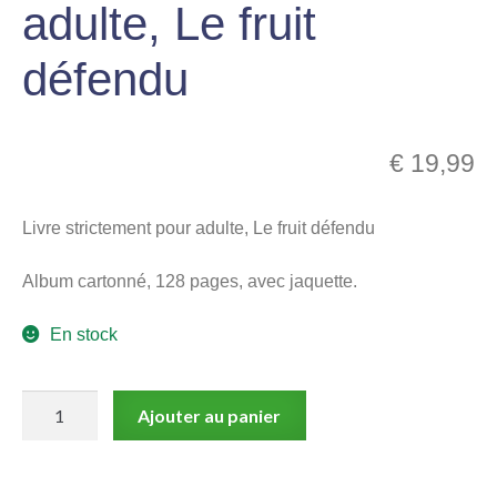
adulte, Le fruit
menu
Ouvrir
enfant
défendu
le
Notre magasin
menu
enfant
€
19,99
Livre strictement pour adulte, Le fruit défendu
Album cartonné, 128 pages, avec jaquette.
En stock
quantité
Ajouter au panier
de
Livre
strictement