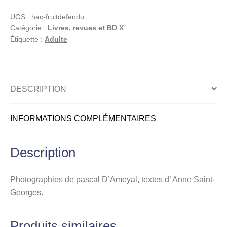
pour
UGS :
hac-fruitdefendu
adulte,
Catégorie :
Livres, revues et BD X
Le
Étiquette :
Adulte
fruit
défendu
DESCRIPTION
INFORMATIONS COMPLÉMENTAIRES
Description
Photographies de pascal D’Ameyal, textes d’ Anne Saint-
Georges.
Produits similaires