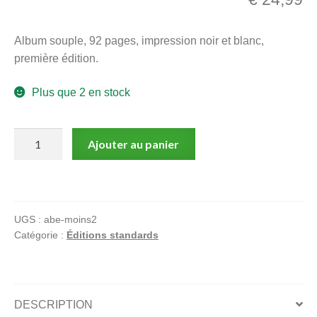
menu
Ouvrir
enfant
Album souple, 92 pages, impression noir et blanc,
le
Notre magasin
première édition.
menu
enfant
Plus que 2 en stock
quantité
Ajouter au panier
de
Lolmède,
Moins
2
UGS :
abe-moins2
avant
Catégorie :
Éditions standards
2000
DESCRIPTION