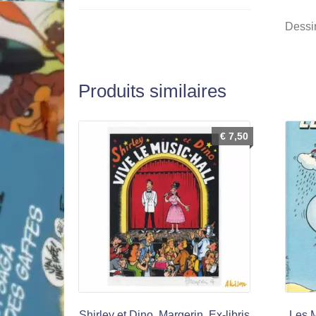
Dessin
Produits similaires
€
7,50
Shirley et Dino, Margerin, Ex-libris
Les M