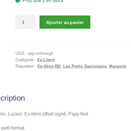
Plus que 2 en stock
quantité
Ajouter au panier
de
Lucien,
Margerin,
Ex-
UGS :
sap-exlmarg5
libris
Catégorie :
Ex-Libris
offset
Étiquettes :
Ex-libris BD
,
Les Petits Sapristains
,
Margerin
signé,
Papy
foot
cription
in, Lucien, Ex-libris offset signé, Papy foot
petit format.