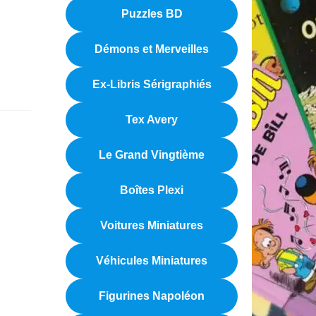
Puzzles BD
Démons et Merveilles
Ex-Libris Sérigraphiés
Tex Avery
Le Grand Vingtième
Boîtes Plexi
Voitures Miniatures
Véhicules Miniatures
Figurines Napoléon