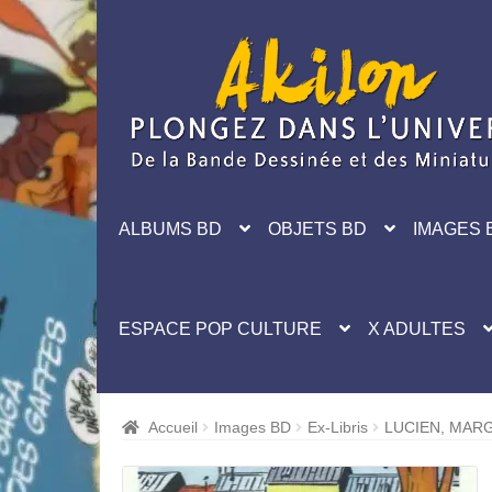
Aller
Aller
à
au
la
contenu
navigation
ALBUMS BD
OBJETS BD
IMAGES 
ESPACE POP CULTURE
X ADULTES
Accueil
Images BD
Ex-Libris
LUCIEN, MARG