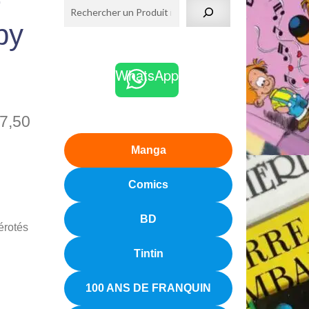
-
py
WhatsApp
7,50
Manga
Comics
BD
érotés
Tintin
100 ANS DE FRANQUIN