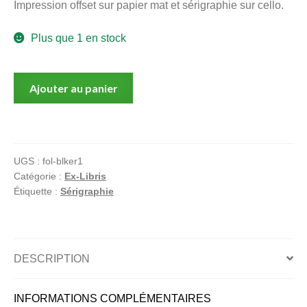
Impression offset sur papier mat et sérigraphie sur cello.
menu
Ouvrir
enfant
Plus que 1 en stock
le
Notre magasin
menu
enfant
quantité
Ajouter au panier
de
Luuna
effrayée
(bleu)
UGS :
fol-blker1
Catégorie :
Ex-Libris
Étiquette :
Sérigraphie
DESCRIPTION
INFORMATIONS COMPLÉMENTAIRES