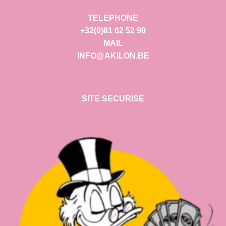
TELEPHONE
+32(0)81 62 52 90
MAIL
INFO@AKILON.BE
SITE SECURISE