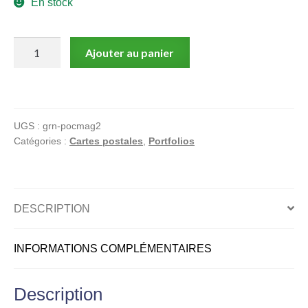
En stock
menu
Ouvrir
enfant
le
quantité
Notre magasin
Ajouter au panier
menu
de
enfant
Magasin
Général
3
UGS :
grn-pocmag2
(cartes
Catégories :
Cartes postales
,
Portfolios
postales)
DESCRIPTION
INFORMATIONS COMPLÉMENTAIRES
Description