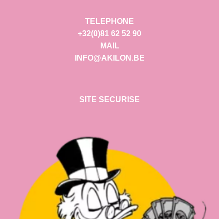
TELEPHONE
+32(0)81 62 52 90
MAIL
INFO@AKILON.BE
SITE SECURISE