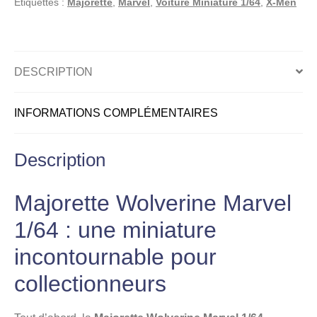
Étiquettes :
Majorette
,
Marvel
,
Voiture Miniature 1/64
,
X-Men
Collection
–
Voiture
miniature
DESCRIPTION
1/64
INFORMATIONS COMPLÉMENTAIRES
Description
Majorette Wolverine Marvel
1/64 : une miniature
incontournable pour
collectionneurs