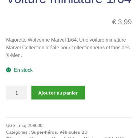
menu
Ouvrir
enfant
le
€
3,99
Notre magasin
menu
enfant
Majorette Wolverine Marvel 1/64. Une voiture miniature
Marvel Collection idéale pour collectionneurs et fans des
X-Men.
En stock
quantité
Ajouter au panier
de
Majorette
–
Wolverine
UGS :
maj-209000i
–
Catégories :
Super-héros
,
Véhicules BD
Marvel