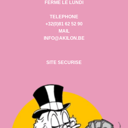
FERME LE LUNDI
TELEPHONE
+32(0)81 62 52 90
MAIL
INFO@AKILON.BE
SITE SECURISE