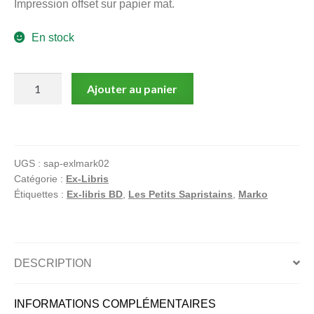
Impression offset sur papier mat.
menu
Ouvrir
enfant
En stock
le
Notre magasin
menu
enfant
quantité
Ajouter au panier
de
Les
Godillots
:
UGS :
sap-exlmark02
La
Catégorie :
Ex-Libris
pomme
Étiquettes :
Ex-libris BD
,
Les Petits Sapristains
,
Marko
Ex-
libris
signé
par
DESCRIPTION
Marko
INFORMATIONS COMPLÉMENTAIRES