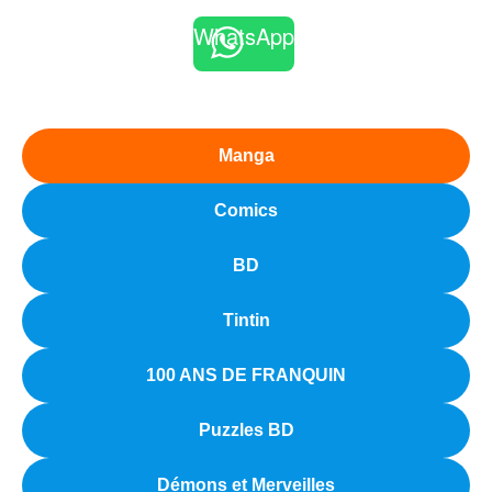
WhatsApp
Manga
Comics
BD
Tintin
100 ANS DE FRANQUIN
Puzzles BD
Démons et Merveilles