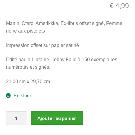
€
4,99
menu
Ouvrir
enfant
le
Notre magasin
Martin, Otéro, Amerikkka, Ex-libris offset signé, Femme
menu
noire aux pistolets
enfant
Impression offset sur papier satiné
Edité par la Librairie Hobby Folie à 150 exemplaires
numérotés et signés.
21,00 cm x 29,70 cm
En stock
quantité
Ajouter au panier
de
Martin,