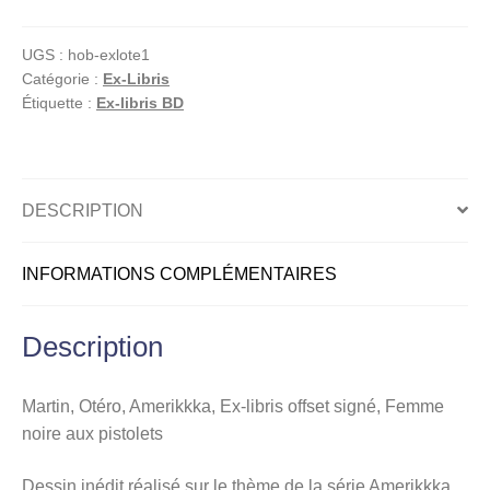
Otéro,
Amerikkka,
UGS :
hob-exlote1
Ex-
Catégorie :
Ex-Libris
libris
Étiquette :
Ex-libris BD
offset
signé,
Femme
noire
DESCRIPTION
aux
pistolets
INFORMATIONS COMPLÉMENTAIRES
Description
Martin, Otéro, Amerikkka, Ex-libris offset signé, Femme
noire aux pistolets
Dessin inédit réalisé sur le thème de la série Amerikkka.