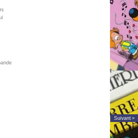
rs
ui
 bande