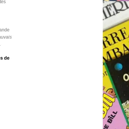
tés
bande
uvais
.
s de