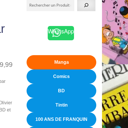
r
WhatsApp
Manga
9,99
Comics
par
BD
Olivier
Tintin
-BD et
100 ANS DE FRANQUIN