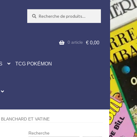
Recherche
Recherche
pour :
0 article
€
0,00
S
TCG POKÉMON
R BLANCHARD ET VATINE
Recherche