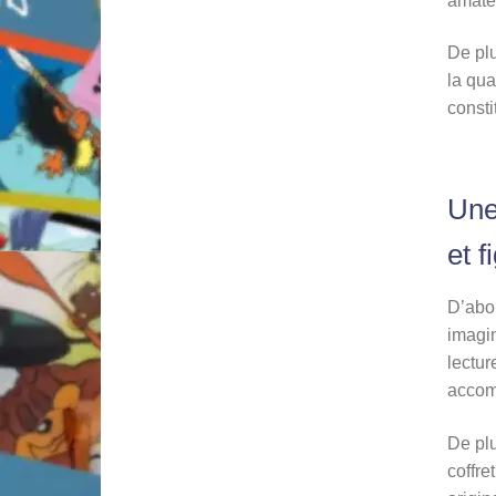
amateu
De plu
la qua
consti
Une
et f
D’abo
imagin
lectur
accom
De plu
coffre