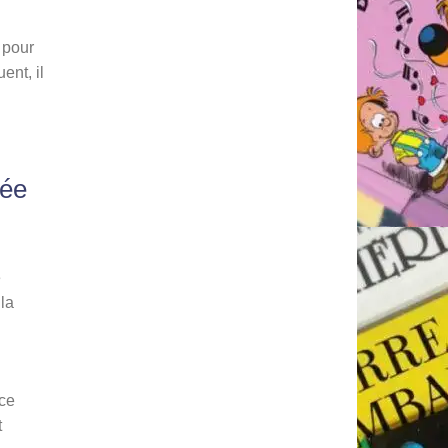
 pour
ent, il
née
é
 la
 ce
t