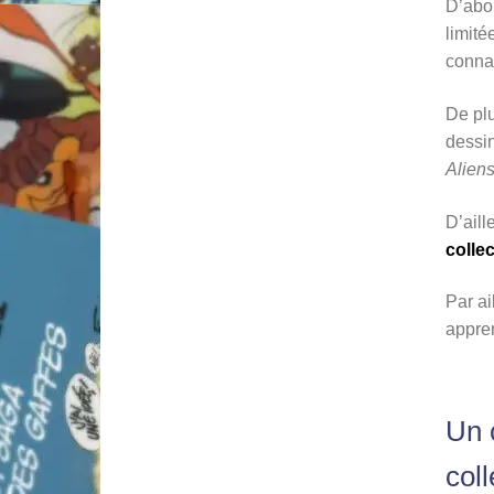
D’abor
limité
connai
De plu
dessin
Alien
D’aill
colle
Par ai
appren
Un 
col