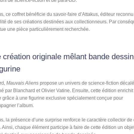
rs de science-fiction et de para-BD.
s, ce coffret bénéficie du savoir-faire d’Attakus, éditeur reconnu
lité de ses créations destinées aux collectionneurs. Par conséqu
tue une pièce particulièrement recherchée.
 création originale mêlant bande dessi
igurine
rd,
Mauvais Aliens
propose un univers de science-fiction décal
é par Blanchard et Olivier Vatine. Ensuite, cette édition enrichit
e grâce à une figurine exclusive spécialement conçue pour
pagner l’album.
s, la présence d’une surprise renforce le caractère collector de
t. Ainsi, chaque élément participe à faire de cette édition un obje