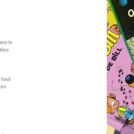
ans le
itées
s
s haut
urs