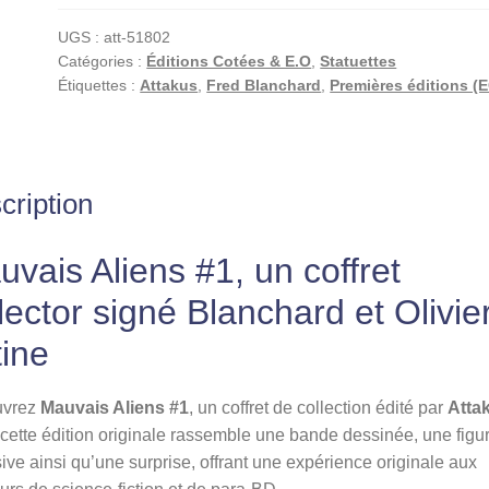
#1
UGS :
att-51802
–
Catégories :
Éditions Cotées & E.O
,
Statuettes
BD
Étiquettes :
Attakus
,
Fred Blanchard
,
Premières éditions (
+
Figurine
+
Surprise
cription
–
Attakus
vais Aliens #1, un coffret
par
Blanchard
lector signé Blanchard et Olivie
et
tine
Vatine
uvrez
Mauvais Aliens #1
, un coffret de collection édité par
Atta
 cette édition originale rassemble une bande dessinée, une figu
ive ainsi qu’une surprise, offrant une expérience originale aux