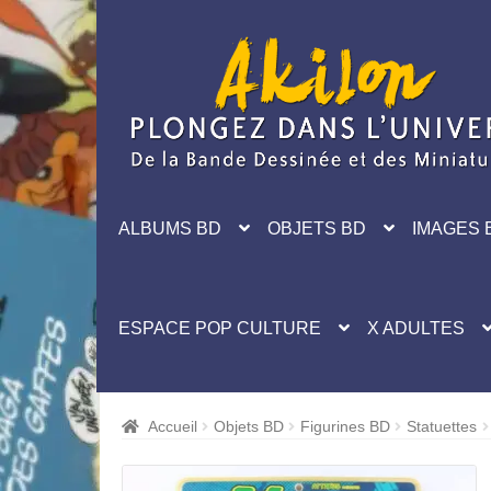
Aller
Aller
à
au
la
contenu
navigation
ALBUMS BD
OBJETS BD
IMAGES 
ESPACE POP CULTURE
X ADULTES
Accueil
Objets BD
Figurines BD
Statuettes