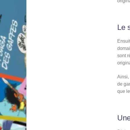
origin
Le s
Ensuit
domain
sont r
origin
Ainsi,
de gam
que le
Une