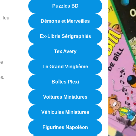
Puzzles BD
, leur
Démons et Merveilles
Ex-Libris Sérigraphiés
Tex Avery
ge
Le Grand Vingtième
es.
Boîtes Plexi
Voitures Miniatures
Véhicules Miniatures
Figurines Napoléon