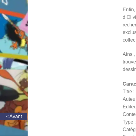
Enfin,
d’Oliv
recher
exclus
collec
Ainsi,
trouve
dessi
Carac
Titre 
Auteur
Éditeu
Conten
Type :
Catég