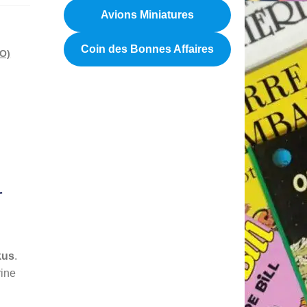
Avions Miniatures
Coin des Bonnes Affaires
EO)
r
kus
.
rine