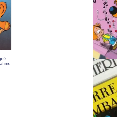
igné
Grahms