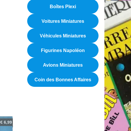
Boîtes Plexi
Voitures Miniatures
Véhicules Miniatures
Figurines Napoléon
Avions Miniatures
Coin des Bonnes Affaires
€
6,99