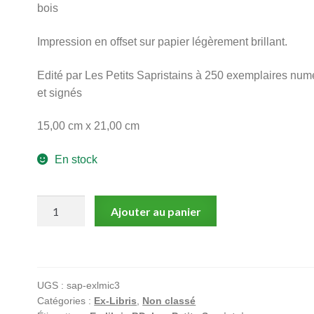
bois
Impression en offset sur papier légèrement brillant.
Edité par Les Petits Sapristains à 250 exemplaires num
et signés
15,00 cm x 21,00 cm
En stock
quantité
Ajouter au panier
de
Michel,
Le
sang
UGS :
sap-exlmic3
du
Catégories :
Ex-Libris
,
Non classé
Dragon,