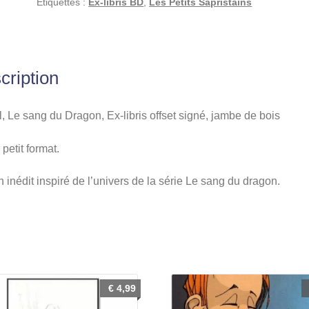
Étiquettes :
Ex-libris BD
,
Les Petits Sapristains
Ex-
libris
offset
signé,
cription
jambe
de
bois
, Le sang du Dragon, Ex-libris offset signé, jambe de bois
petit format.
 inédit inspiré de l’univers de la série Le sang du dragon.
€
4,99