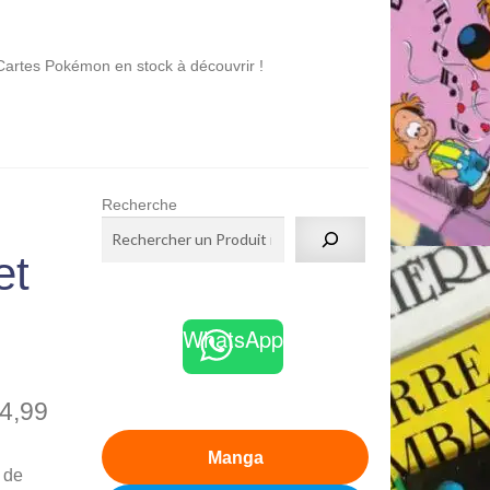
émon en stock à découvrir !
Recherche
et
WhatsApp
4,99
Manga
e de