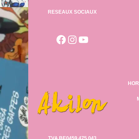
RESEAUX SOCIAUX
Facebook
Instagram
YouTube
HOR
TVA BE0459.475.043