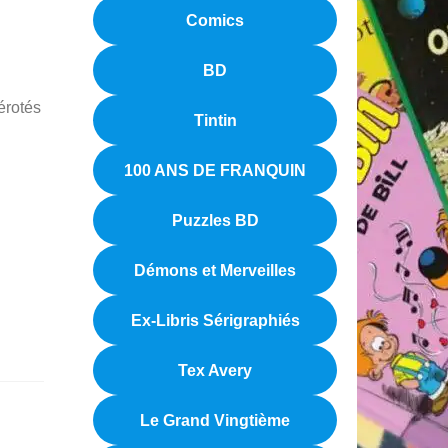
Comics
BD
érotés
Tintin
100 ANS DE FRANQUIN
Puzzles BD
Démons et Merveilles
Ex-Libris Sérigraphiés
Tex Avery
Le Grand Vingtième