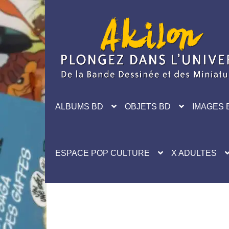
Aller
Aller
à
au
la
contenu
navigation
ALBUMS BD
OBJETS BD
IMAGES 
ESPACE POP CULTURE
X ADULTES