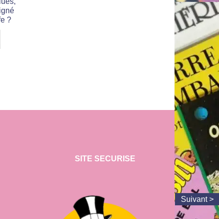
lues,
signé
fe ?
SITE SECURISE