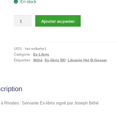
En stock
quantité
Ajouter au panier
de
Minuit
à
Rhodes
UGS :
het-exlbehe1
:
Catégorie :
Ex-Libris
Servante
Étiquettes :
Béhé
,
Ex-libris BD
,
Librairie Het B-Gevaar
Ex-
libris
signé
par
cription
Joseph
Béhé
 à Rhodes : Servante Ex-libris signé par Joseph Béhé