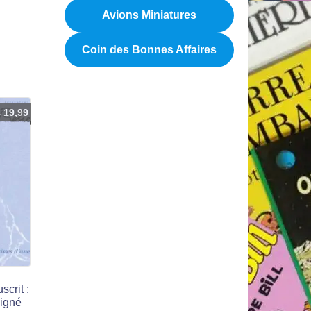
Avions Miniatures
Coin des Bonnes Affaires
€
19,99
crit :
igné