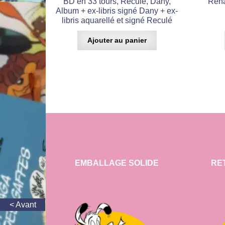
BD en 33 tours, Reculé, Dany,
Rena
Album + ex-libris signé Dany + ex-
libris aquarellé et signé Reculé
Ajouter au panier
EMBALLAGE SOLIDE
RE