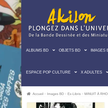
Aller
Aller
à
au
la
contenu
navigation
ALBUMS BD
OBJETS BD
IMAGES 
ESPACE POP CULTURE
X ADULTES
Accueil
Images BD
Ex-Libris
MINUIT À RHO