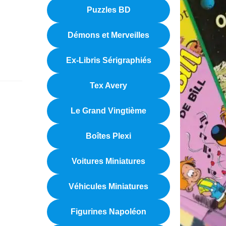
Puzzles BD
Démons et Merveilles
Ex-Libris Sérigraphiés
Tex Avery
Le Grand Vingtième
Boîtes Plexi
Voitures Miniatures
Véhicules Miniatures
Figurines Napoléon