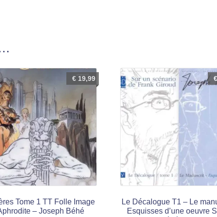
i…
€
19,99
res Tome 1 TT Folle Image
Le Décalogue T1 – Le manus
Aphrodite – Joseph Béhé
Esquisses d’une oeuvre S