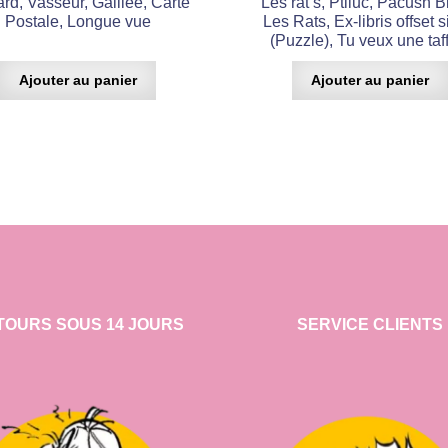
rd, Vasseur, Galilée, Carte
Les rat’s, Ptiluc, Pacush B
Postale, Longue vue
Les Rats, Ex-libris offset 
(Puzzle), Tu veux une taf
Ajouter au panier
Ajouter au panier
TOURS SOUS 14 JOURS
SERVICE CLIENTS