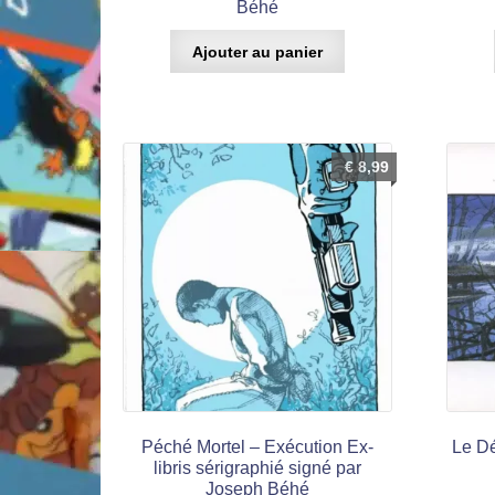
Béhé
Ajouter au panier
€
8,99
Péché Mortel – Exécution Ex-
Le Dé
libris sérigraphié signé par
Joseph Béhé