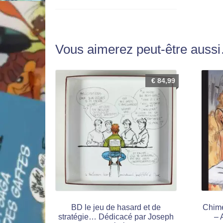
Vous aimerez peut-être auss
€
84,99
BD le jeu de hasard et de
Chimè
stratégie… Dédicacé par Joseph
– 