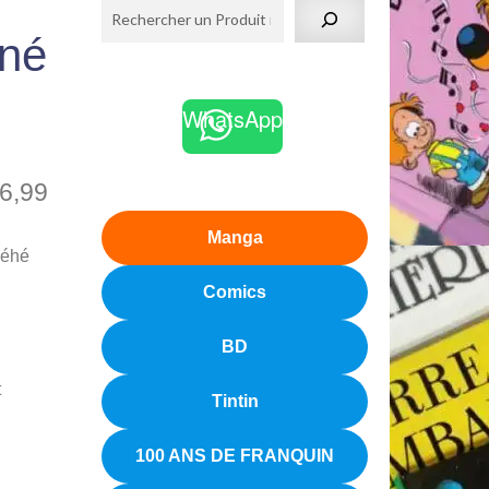
gné
WhatsApp
6,99
Manga
Béhé
Comics
BD
t
Tintin
100 ANS DE FRANQUIN