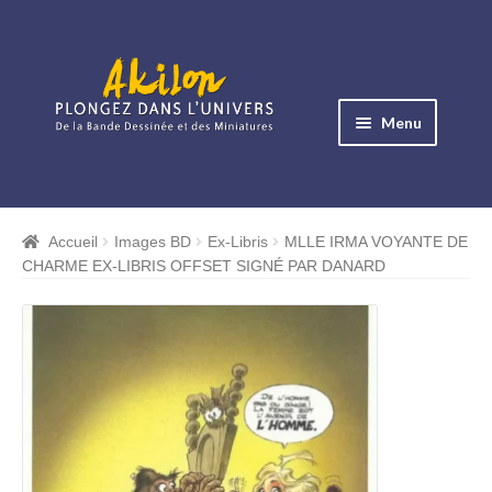
Aller
Aller
à
au
Menu
la
contenu
navigation
Ouvrir
le
Albums BD
menu
Accueil
Images BD
Ex-Libris
MLLE IRMA VOYANTE DE
Ouvrir
enfant
CHARME EX-LIBRIS OFFSET SIGNÉ PAR DANARD
le
Objets BD
menu
Ouvrir
enfant
le
Images BD
menu
Ouvrir
enfant
le
Miniatures
menu
Ouvrir
enfant