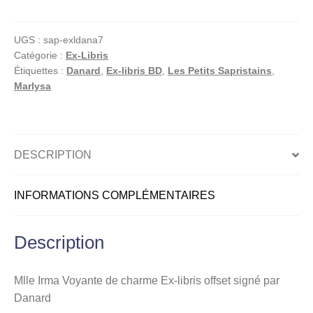
Irma
Voyante
UGS :
sap-exldana7
de
Catégorie :
Ex-Libris
charme
Étiquettes :
Danard
,
Ex-libris BD
,
Les Petits Sapristains
,
Ex-
Marlysa
libris
offset
signé
par
DESCRIPTION
Danard
INFORMATIONS COMPLÉMENTAIRES
Description
Mlle Irma Voyante de charme Ex-libris offset signé par
Danard