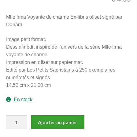
menu
Ouvrir
enfant
Mlle Irma Voyante de charme Ex-libris offset signé par
le
Notre magasin
Danard
menu
enfant
Image petit format.
Dessin inédit inspiré de l’univers de la série Mlle Irma
voyante de charme.
Impression en offset sur papier mat.
Edité par Les Petits Sapristains à 250 exemplaires
numérotés et signés
14,50 cm x 21,00 cm
En stock
quantité
Ajouter au panier
de
Mlle