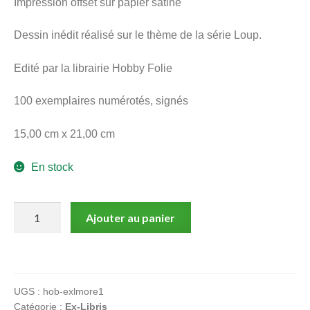
Impression offset sur papier satiné
menu
Ouvrir
enfant
Dessin inédit réalisé sur le thème de la série Loup.
le
Notre magasin
menu
Edité par la librairie Hobby Folie
enfant
100 exemplaires numérotés, signés
15,00 cm x 21,00 cm
En stock
quantité
Ajouter au panier
de
Moreno,
Sarn,
Loup,
UGS :
hob-exlmore1
Ex-
Catégorie :
Ex-Libris