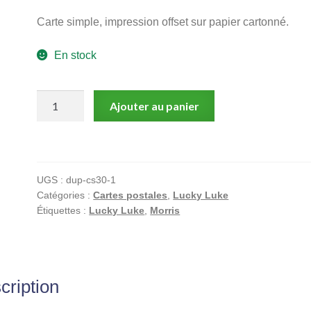
Carte simple, impression offset sur papier cartonné.
En stock
quantité
Ajouter au panier
de
Morris,
Lucky
Luke,
UGS :
dup-cs30-1
Carte
Catégories :
Cartes postales
,
Lucky Luke
Postale,
Étiquettes :
Lucky Luke
,
Morris
Les
personnages
du
Journal
cription
de
Spirou,