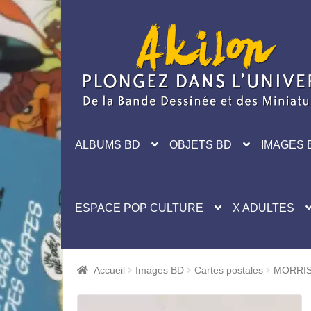
Aller
Aller
à
au
la
contenu
navigation
ALBUMS BD
OBJETS BD
IMAGES 
ESPACE POP CULTURE
X ADULTES
Accueil
Images BD
Cartes postales
MORRIS