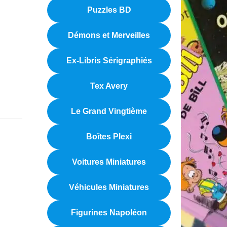
Puzzles BD
Démons et Merveilles
Ex-Libris Sérigraphiés
Tex Avery
Le Grand Vingtième
Boîtes Plexi
Voitures Miniatures
Véhicules Miniatures
Figurines Napoléon