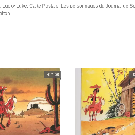
Les
, Lucky Luke, Carte Postale, Les personnages du Journal de Sp
Dalton
alton
€
7,50