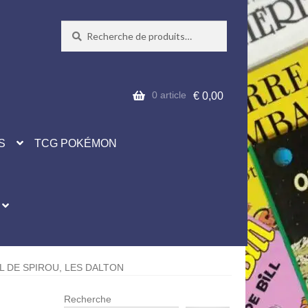
Recherche
Recherche
pour :
0 article
€
0,00
S
TCG POKÉMON
 DE SPIROU, LES DALTON
Recherche