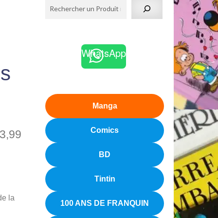
WhatsApp
es
Manga
Comics
3,99
BD
Tintin
de la
100 ANS DE FRANQUIN