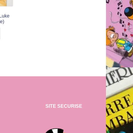
 Luke
e)
SITE SECURISE