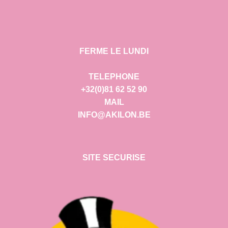
FERME LE LUNDI
TELEPHONE
+32(0)81 62 52 90
MAIL
INFO@AKILON.BE
SITE SECURISE