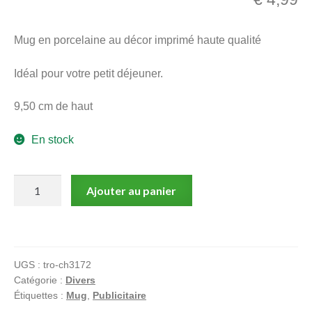
menu
Ouvrir
enfant
Mug en porcelaine au décor imprimé haute qualité
le
Notre magasin
menu
Idéal pour votre petit déjeuner.
enfant
9,50 cm de haut
En stock
quantité
Ajouter au panier
de
Mug
publicitaire
Chupa
UGS :
tro-ch3172
Chups
Catégorie :
Divers
Étiquettes :
Mug
,
Publicitaire