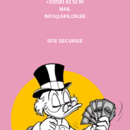
+32(0)81 62 52 90
MAIL
INFO@AKILON.BE
SITE SECURISE