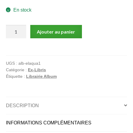
menu
En stock
Ouvrir
enfant
le
Notre magasin
menu
quantité
Ajouter au panier
enfant
de
Nao
et
Mi-
UGS :
alb-elaqua1
nuee
Catégorie :
Ex-Libris
Étiquette :
Librairie Album
DESCRIPTION
INFORMATIONS COMPLÉMENTAIRES