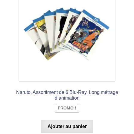
initial
actuel
était :
est :
€ 17,94.
€ 9,99.
Naruto, Assortiment de 6 Blu-Ray, Long métrage
d’animation
PROMO !
Ajouter au panier