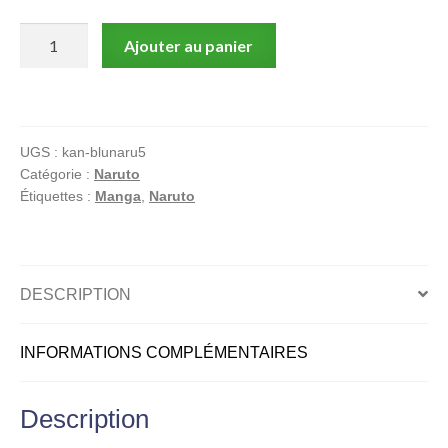
quantité
Ajouter au panier
de
Naruto
–
Naruto
UGS :
kan-blunaru5
et
Catégorie :
Naruto
la
Étiquettes :
Manga
,
Naruto
Princesse
des
Neiges
|
DESCRIPTION
Blu-
ray
INFORMATIONS COMPLÉMENTAIRES
|
Long
métrage
Description
d’animation