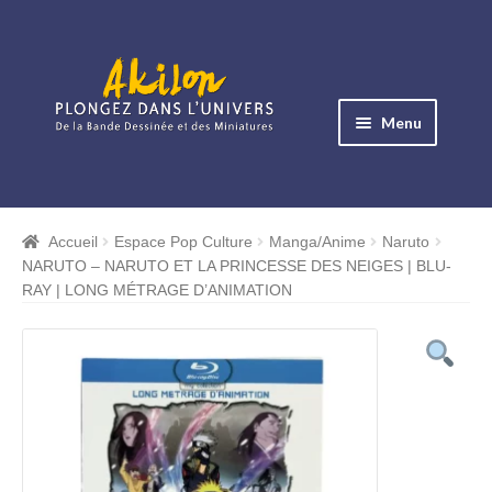
Aller
Aller
à
au
Menu
la
contenu
navigation
Ouvrir
le
Albums BD
menu
Accueil
Espace Pop Culture
Manga/Anime
Naruto
Ouvrir
enfant
NARUTO – NARUTO ET LA PRINCESSE DES NEIGES | BLU-
le
Objets BD
RAY | LONG MÉTRAGE D’ANIMATION
menu
Ouvrir
enfant
le
Images BD
menu
Ouvrir
enfant
le
Miniatures
menu
Ouvrir
enfant