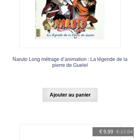
Naruto Long métrage d’animation : La légende de la
pierre de Guelel
Ajouter au panier
Le
Le
€
9,99
€
17,94
prix
prix