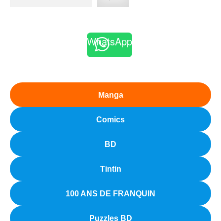
WhatsApp
Manga
Comics
BD
Tintin
100 ANS DE FRANQUIN
Puzzles BD