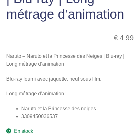
menu
métrage d’animation
Ouvrir
enfant
le
Notre magasin
menu
enfant
€
4,99
Naruto – Naruto et la Princesse des Neiges | Blu-ray |
Long métrage d’animation
Blu-ray fourni avec jaquette, neuf sous film.
Long métrage d’animation :
Naruto et la Princesse des neiges
3309450036537
En stock