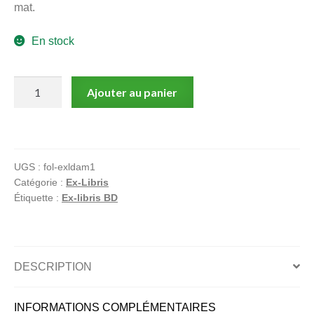
mat.
menu
Ouvrir
enfant
En stock
le
Notre magasin
menu
enfant
quantité
Ajouter au panier
de
Nash
rescuscité
UGS :
fol-exldam1
Catégorie :
Ex-Libris
Étiquette :
Ex-libris BD
DESCRIPTION
INFORMATIONS COMPLÉMENTAIRES