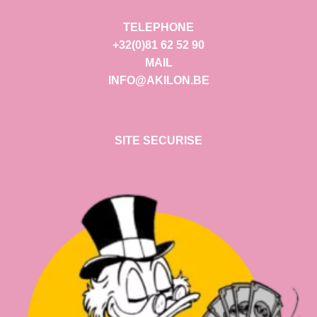
TELEPHONE
+32(0)81 62 52 90
MAIL
INFO@AKILON.BE
SITE SECURISE