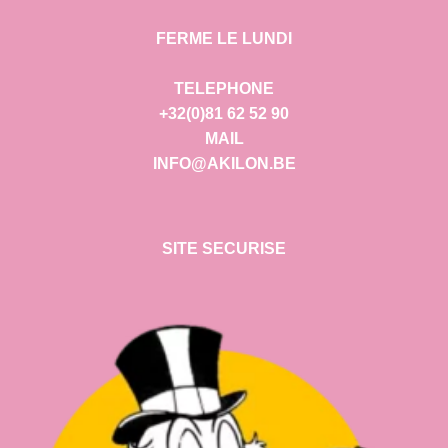
FERME LE LUNDI
TELEPHONE
+32(0)81 62 52 90
MAIL
INFO@AKILON.BE
SITE SECURISE