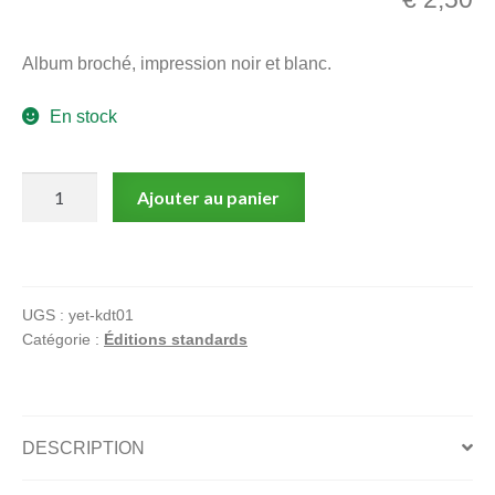
menu
Ouvrir
enfant
Album broché, impression noir et blanc.
le
Notre magasin
menu
En stock
enfant
quantité
Ajouter au panier
de
Nous
y'en
à
UGS :
yet-kdt01
vouloir
Catégorie :
Éditions standards
des
coups
DESCRIPTION