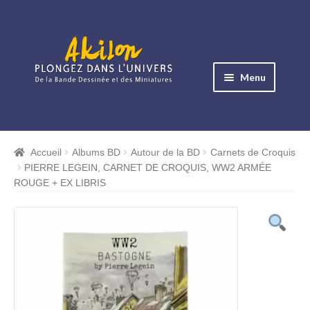
Aller
Aller
à
au
Menu
la
contenu
navigation
Ouvrir
le
Albums BD
menu
Accueil
Albums BD
Autour de la BD
Carnets de Croquis
Ouvrir
enfant
PIERRE LEGEIN, CARNET DE CROQUIS, WW2 ARMÉE
le
Objets BD
ROUGE + EX LIBRIS
menu
Ouvrir
enfant
le
Images BD
menu
Ouvrir
enfant
le
Miniatures
menu
Ouvrir
enfant