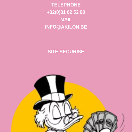
TELEPHONE
+32(0)81 62 52 90
MAIL
INFO@AKILON.BE
SITE SECURISE