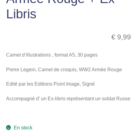
menu
Libris
Ouvrir
enfant
le
Notre magasin
menu
enfant
€
9,99
Carnet d’illustrations , format A5, 30 pages
Pierre Legein, Carnet de croquis, WW2 Armée Rouge
Edité par les Editions Point Image, Signé
Accompagné d’ un Ex-libris représentant un soldat Russe
En stock