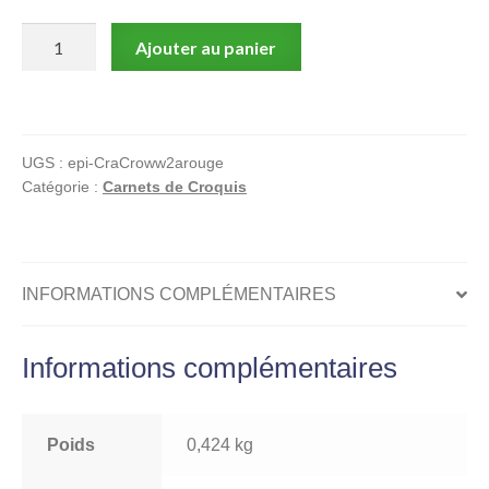
quantité
Ajouter au panier
de
Pierre
Legein,
Carnet
UGS :
epi-CraCroww2arouge
de
Catégorie :
Carnets de Croquis
croquis,
WW2
Armée
Rouge
INFORMATIONS COMPLÉMENTAIRES
+
Ex
Informations complémentaires
Libris
Poids
0,424 kg