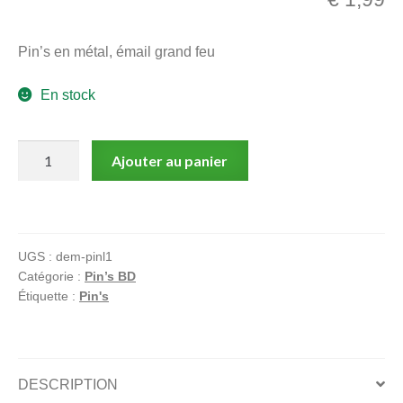
menu
Ouvrir
enfant
Pin’s en métal, émail grand feu
le
Notre magasin
menu
En stock
enfant
quantité
Ajouter au panier
de
Pin's,
Warner,
Bug
UGS :
dem-pinl1
Bunny
Catégorie :
Pin’s BD
l'auto
Étiquette :
Pin's
stoppeur
DESCRIPTION