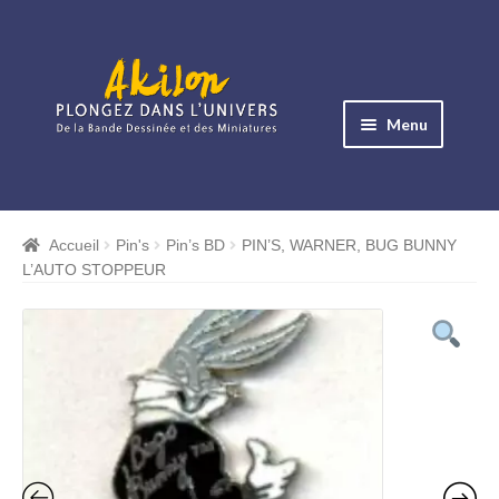
Aller
Aller
à
au
Menu
la
contenu
navigation
Ouvrir
le
Albums BD
menu
Accueil
Pin's
Pin’s BD
PIN’S, WARNER, BUG BUNNY
Ouvrir
enfant
L’AUTO STOPPEUR
le
Objets BD
menu
Ouvrir
enfant
le
Images BD
menu
Ouvrir
enfant
le
Miniatures
menu
Ouvrir
enfant