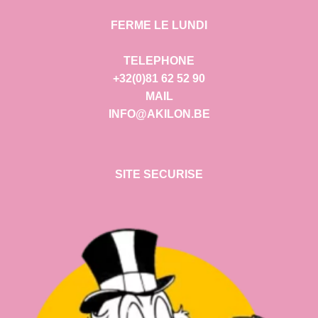
FERME LE LUNDI
TELEPHONE
+32(0)81 62 52 90
MAIL
INFO@AKILON.BE
SITE SECURISE