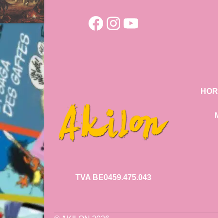
Facebook
Instagram
YouTube
HOR
TVA BE0459.475.043