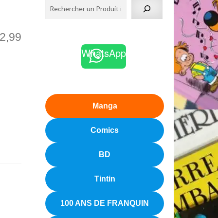
2,99
WhatsApp
Manga
Comics
BD
Tintin
100 ANS DE FRANQUIN