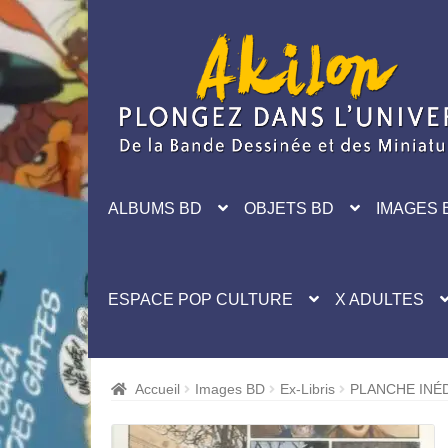
Aller
Aller
à
au
la
contenu
navigation
ALBUMS BD
OBJETS BD
IMAGES 
ESPACE POP CULTURE
X ADULTES
Accueil
Images BD
Ex-Libris
PLANCHE INÉ