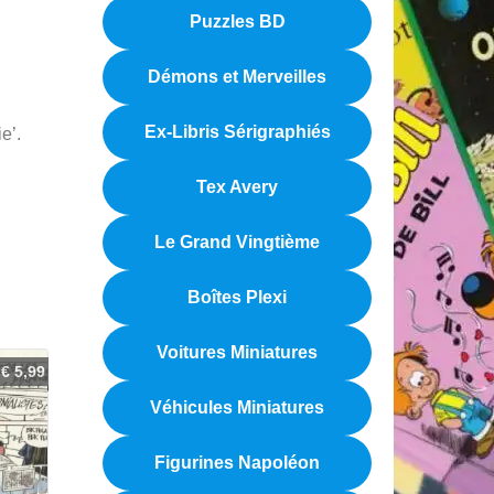
Puzzles BD
Démons et Merveilles
Ex-Libris Sérigraphiés
e’.
Tex Avery
Le Grand Vingtième
Boîtes Plexi
Voitures Miniatures
€
5,99
Véhicules Miniatures
Figurines Napoléon