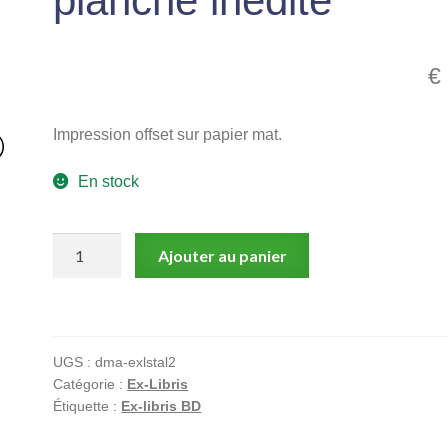
planche inédite
€
Impression offset sur papier mat.
En stock
quantité
Ajouter au panier
de
planche
inédite
UGS :
dma-exlstal2
Catégorie :
Ex-Libris
Étiquette :
Ex-libris BD