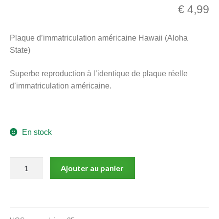
€
4,99
menu
Ouvrir
enfant
le
Notre magasin
Plaque d’immatriculation américaine Hawaii (Aloha
menu
State)
enfant
Superbe reproduction à l’identique de plaque réelle
d’immatriculation américaine.
En stock
quantité
Ajouter au panier
de
Plaque
d'immatriculation
américaine,