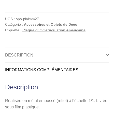
Plaque
d'immatriculation
américaine,
UGS :
opo-plaimm27
Massachusetts
Catégorie :
Accessoires et Objets de Déco
(The
Étiquette :
Plaque d'Immatriculation Américaine
Spirit
of
America)
DESCRIPTION
INFORMATIONS COMPLÉMENTAIRES
Description
Réalisée en métal embossé (relief) à l’échelle 1/1. Livrée
sous film plastique.