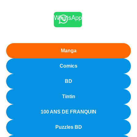
WhatsApp
Manga
Comics
BD
Tintin
100 ANS DE FRANQUIN
Puzzles BD