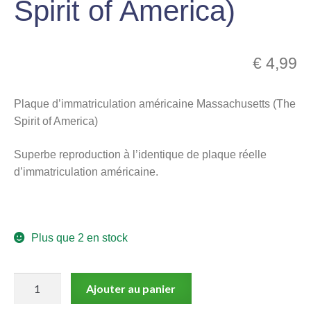
Spirit of America)
menu
Ouvrir
enfant
le
Notre magasin
€
4,99
menu
enfant
Plaque d’immatriculation américaine Massachusetts (The
Spirit of America)
Superbe reproduction à l’identique de plaque réelle
d’immatriculation américaine.
Plus que 2 en stock
quantité
Ajouter au panier
de