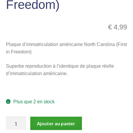
Freedom)
menu
Ouvrir
enfant
le
Notre magasin
€
4,99
menu
enfant
Plaque d’immatriculation américaine North Carolina (First
in Freedom)
Superbe reproduction à l’identique de plaque réelle
d’immatriculation américaine.
Plus que 2 en stock
quantité
Ajouter au panier
de