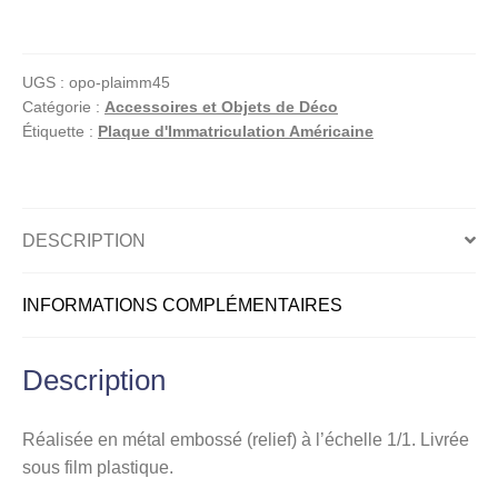
Plaque
d'immatriculation
américaine,
UGS :
opo-plaimm45
North
Catégorie :
Accessoires et Objets de Déco
Carolina
Étiquette :
Plaque d'Immatriculation Américaine
(First
in
Freedom)
DESCRIPTION
INFORMATIONS COMPLÉMENTAIRES
Description
Réalisée en métal embossé (relief) à l’échelle 1/1. Livrée
sous film plastique.