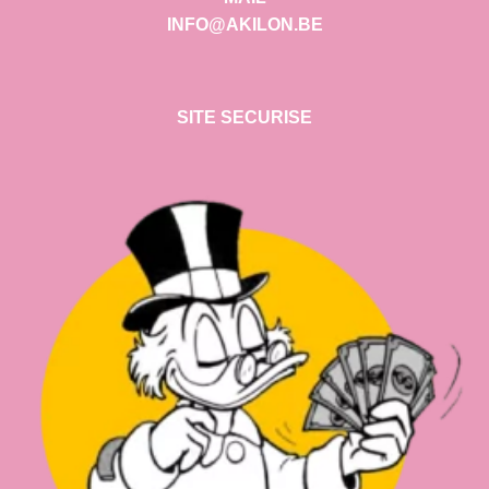
INFO@AKILON.BE
SITE SECURISE