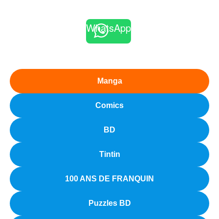
WhatsApp
Manga
Comics
BD
Tintin
100 ANS DE FRANQUIN
Puzzles BD